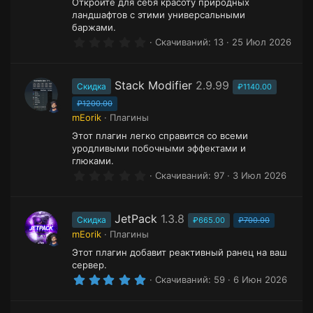
Откройте для себя красоту природных
ландшафтов с этими универсальными
баржами.
0
Скачиваний
13
25 Июл 2026
.
0
0
з
Stack Modifier
2.9.99
Скидка
₽1140.00
в
ё
₽1200.00
з
mEorik
Плагины
д
Этот плагин легко справится со всеми
уродливыми побочными эффектами и
глюками.
0
Скачиваний
97
3 Июл 2026
.
0
0
з
JetPack
1.3.8
Скидка
₽665.00
₽700.00
в
mEorik
Плагины
ё
з
Этот плагин добавит реактивный ранец на ваш
д
сервер.
5
Скачиваний
59
6 Июн 2026
.
0
0