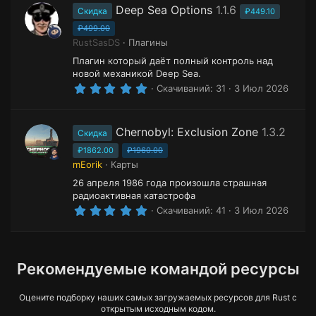
з
Deep Sea Options
1.1.6
Скидка
₽449.10
в
ё
₽499.00
з
RustSasDS
Плагины
д
Плагин который даёт полный контроль над
новой механикой Deep Sea.
5
Скачиваний
31
3 Июл 2026
.
0
0
з
Chernobyl: Exclusion Zone
1.3.2
Скидка
в
ё
₽1862.00
₽1960.00
з
mEorik
Карты
д
26 апреля 1986 года произошла страшная
радиоактивная катастрофа
5
Скачиваний
41
3 Июл 2026
.
0
0
з
в
Рекомендуемые командой ресурсы
ё
з
д
Оцените подборку наших самых загружаемых ресурсов для Rust с
открытым исходным кодом.