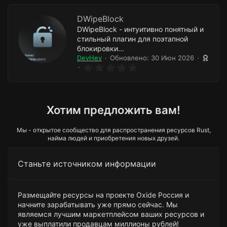
DWipeBlock
DWipeBlock - интуитивно понятный и
стильный плагин для поэтапной
блокировки...
DevHev
Обновлено:
30 Июн 2026
0
.
0
0
з
в
Хотим предложить вам!
ё
з
д
Мы - открытое сообщество для распространения ресурсов Rust,
найма людей и приобретения новых друзей.
Станьте источником информации
Размещайте ресурсы на проекте Oxide Россия и
начните зарабатывать уже прямо сейчас. Мы
являемся лучшим маркетплейсом ваших ресурсов и
уже выплатили продавцам миллионы рублей!