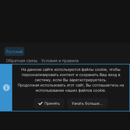
Русский
Обратная связь
Условия и правила
Политика конфиденциальности
Помощь
На данном сайте используются файлы cookie, чтобы
R
S
персонализировать контент и сохранить Ваш вход в
S
систему, если Вы зарегистрируетесь.
Продолжая использовать этот сайт, Вы соглашаетесь на
©
Oxide Россия
2015-2026
использование наших файлов cookie.
Сверху
Сниз
Принять
Узнать больше...
Форумы
Ресурсы
Пользователи
Меню