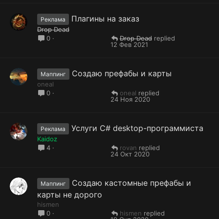
Плагины на заказ
Реклама
Drop Dead
Drop Dead
0
12 Фев 2021
Создаю префабы и карты
Маппинг
oneal
oneal
0
24 Ноя 2020
Услуги C# desktop-программиста
Реклама
Kaidoz
rovan
4
24 Окт 2020
Создаю кастомные префабы и
Маппинг
карты не дорого
hismen
hismen
0