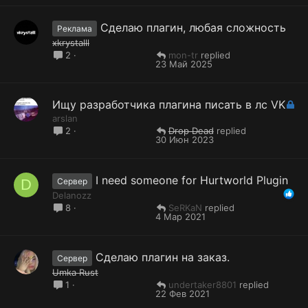
Сделаю плагин, любая сложность
Реклама
xkrystalll
mon-tr
2
23 Май 2025
З
Ищу разработчика плагина писать в лс VK
а
arslan
к
Drop Dead
2
30 Июн 2023
р
ы
т
I need someone for Hurtworld Plugin
а
D
Сервер
Delanozz
SeRKaN
8
4 Мар 2021
Сделаю плагин на заказ.
Сервер
Umka Rust
undertaker8801
1
22 Фев 2021