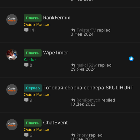
RankFermix
Плагин
Oxide Россия
TwisterTV
14
3 Фев 2024
WipeTimer
Плагин
Kaidoz
makc152w
8
29 Янв 2024
Готовая сборка сервера SKULIHURT
Сервер
Oxide Россия
RomRomych
9
10 Дек 2023
ChatEvent
Плагин
Oxide Россия
Priory
6
11 Сен 2023