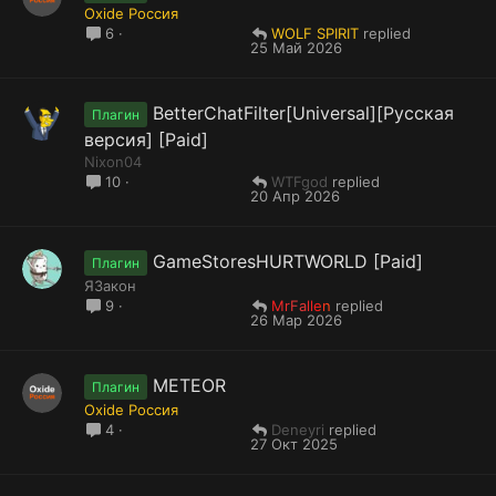
Oxide Россия
WOLF SPIRIT
6
25 Май 2026
BetterChatFilter[Universal][Русская
Плагин
версия] [Paid]
Nixon04
WTFgod
10
20 Апр 2026
GameStoresHURTWORLD [Paid]
Плагин
ЯЗакон
MrFallen
9
26 Мар 2026
METEOR
Плагин
Oxide Россия
Deneyri
4
27 Окт 2025