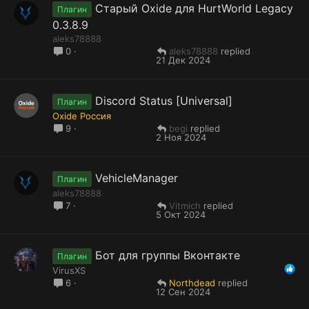
Старый Oxide для HurtWorld Legacy
Плагин
0.3.8.9
aleks78888
aleks78888
0
21 Дек 2024
Discord Status [Universal]
Плагин
Oxide Россия
begi
9
2 Ноя 2024
VehicleManager
Плагин
aleks78888
Vitmich
7
5 Окт 2024
Бот для группы Вконтакте
Плагин
VirusXS
Northdead
6
12 Сен 2024