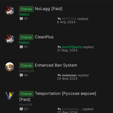
NoLagg [Paid]
Плагин
Kaidoz
BEPTYXA
17
6 Апр 2024
CleanPlus
Плагин
Kaidoz
SonOfSparta
17
31 Мар 2024
Enhanced Ban System
Плагин
pasha_94
Voldemor
14
29 Фев 2024
Teleportation [Русская версия]
Плагин
[Paid]
Nixon04
konstantin__
27
25 Фев 2024