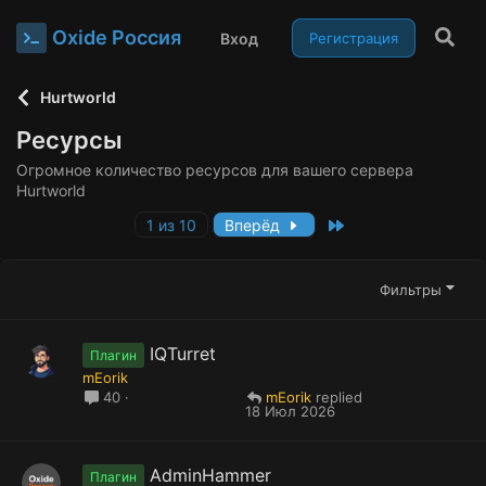
Oxide Россия
Вход
Регистрация
Hurtworld
Ресурсы
Огромное количество ресурсов для вашего сервера
Hurtworld
Last
1 из 10
Вперёд
Фильтры
IQTurret
Плагин
mEorik
mEorik
40
18 Июл 2026
AdminHammer
Плагин