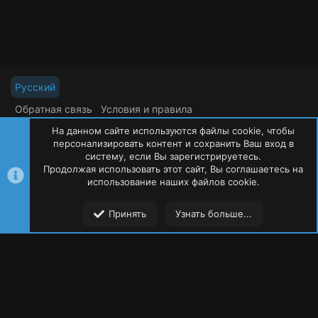
Русский
Обратная связь
Условия и правила
Политика конфиденциальности
Помощь
На данном сайте используются файлы cookie, чтобы
R
S
персонализировать контент и сохранить Ваш вход в
S
систему, если Вы зарегистрируетесь.
Продолжая использовать этот сайт, Вы соглашаетесь на
©
Oxide Россия
2015-2026
использование наших файлов cookie.
Сверху
Сниз
Принять
Узнать больше...
Форумы
Ресурсы
Пользователи
Меню