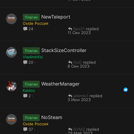
NewTeleport
Плагин
Oxide Россия
Spo21
24
11 Сен 2023
StackSizeController
Плагин
VladimirKzi
OoO
20
8 Сен 2023
WeatherManager
Плагин
Kaidoz
adamlo1
2
3 Июн 2023
NoSteam
Плагин
Oxide Россия
GVMZ
37
29 Май 2023