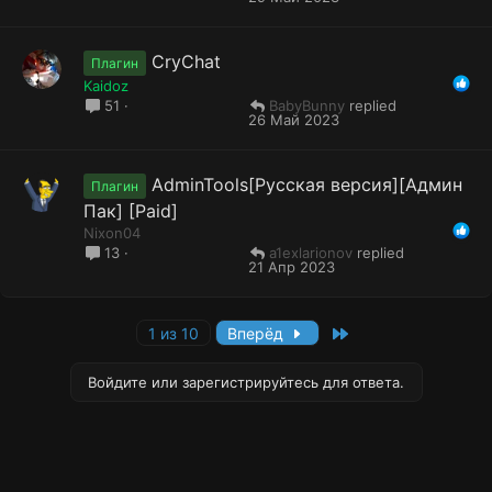
CryChat
Плагин
Kaidoz
BabyBunny
51
26 Май 2023
AdminTools[Русская версия][Админ
Плагин
Пак] [Paid]
Nixon04
a1exlarionov
13
21 Апр 2023
Last
1 из 10
Вперёд
Войдите или зарегистрируйтесь для ответа.