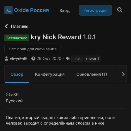
Oxide Россия
Вход
Регистрация
Плагины
kry Nick Reward
1.0.1
Бесплатное
Нет прав для скачивания
А
Д
Т
xkrystalll
29 Окт 2020
nick
reward
в
а
е
т
т
г
Обзор
Конфигурация
Обновления (1)
Исто
о
а
и
р
с
о
з
Языки
д
Русский
а
н
и
Плагин, который выдаёт какие либо привелегии, если
я
человек заходит с определённым словом в нике.