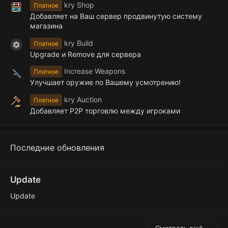
kry Shop
Платное
Добавляет на Ваш сервер продвинутую систему
магазина
kry Build
Платное
Иконка ресурса
Upgrade и Remove для сервера
Increase Weapons
Платное
Улучшает оружие по Вашему усмотрению!
kry Auction
Платное
Добавляет P2P торговлю между игроками
Последние обновления
Update
Update
Смотреть ещё...