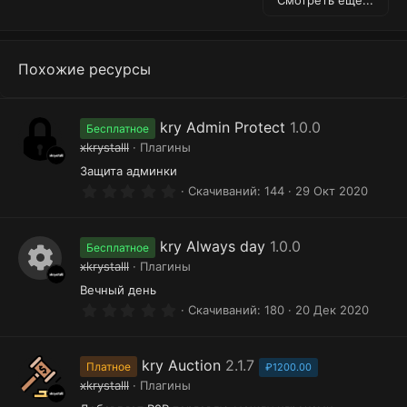
Похожие ресурсы
kry Admin Protect
1.0.0
Бесплатное
xkrystalll
Плагины
Защита админки
0
Скачиваний
144
29 Окт 2020
.
0
0
з
kry Always day
1.0.0
Бесплатное
в
xkrystalll
Плагины
ё
И
з
Вечный день
д
0
к
Скачиваний
180
20 Дек 2020
.
о
0
0
н
з
kry Auction
2.1.7
Платное
₽1200.00
в
xkrystalll
Плагины
к
ё
з