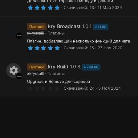
Добавляет P2P торговлю между игроками
а
д
5
Скачиваний
13
11 Май 2024
р
.
0
е
0
з
kry Broadcast
1.0.1
Платное
₽71.00
с
в
xkrystalll
Плагины
ё
у
з
Плагин, добавляющий несколько функций для чата
д
р
5
Скачиваний
15
27 Ноя 2020
.
с
0
0
а
з
kry Build
1.0.8
Платное
₽240.00
в
xkrystalll
Плагины
ё
И
з
Upgrade и Remove для сервера
д
0
к
Скачиваний
24
5 Ноя 2024
.
о
0
0
н
з
в
к
ё
з
а
д
р