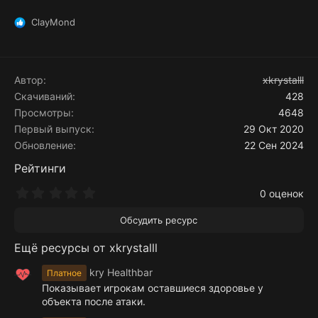
ClayMond
Р
е
а
к
ц
Автор
xkrystalll
и
Скачиваний
428
и
Просмотры
4648
:
Первый выпуск
29 Окт 2020
Обновление
22 Сен 2024
Рейтинги
0
0 оценок
.
0
Обсудить ресурс
0
з
Ещё ресурсы от xkrystalll
в
ё
з
kry Healthbar
Платное
д
Показывает игрокам оставшиеся здоровье у
объекта после атаки.