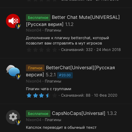
.
н
0
0
к
з
Better Chat Mute[UNIVERSAL]
Бесплатное
в
а
[Русская верия]
1.1.2
ё
з
р
Nixon04
Плагины
д
Дополнение к плагину betterchat, который
е
позволит вам отправлять в мут игроков
с
0
Скачиваний
332
24 Июл 2018
.
у
0
0
р
з
BetterChat[Universal][Русская
Платное
в
с
версия]
5.2.1
ё
₽20.00
з
а
Nixon04
Плагины
д
Плагин чата с группами
3
Скачиваний
88
10 Фев 2020
.
5
0
з
CapsNoCaps[Universal]
1.3.2
Бесплатное
в
Nixon04
Плагины
ё
И
з
Капслок переводит в обычный текст
д