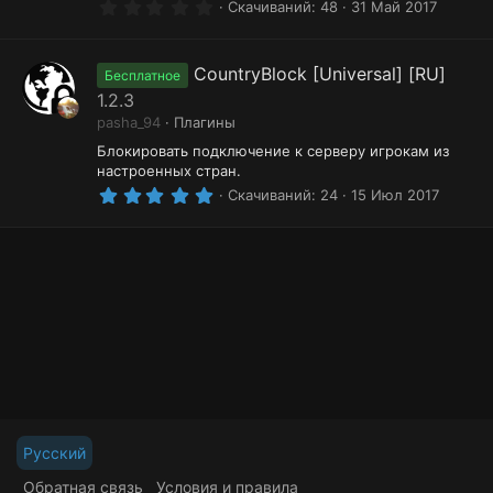
0
к
Скачиваний
48
31 Май 2017
.
о
0
0
н
з
CountryBlock [Universal] [RU]
Бесплатное
в
1.2.3
к
ё
з
pasha_94
Плагины
а
д
Блокировать подключение к серверу игрокам из
р
настроенных стран.
5
Скачиваний
24
15 Июл 2017
е
.
0
с
0
з
у
в
ё
р
з
с
д
а
Русский
Обратная связь
Условия и правила