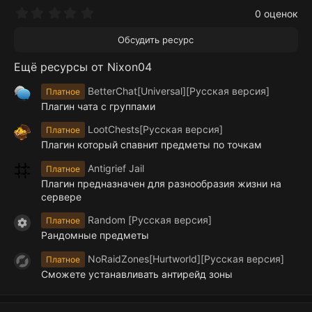
0
0 оценок
.
0
Обсудить ресурс
0
з
Ещё ресурсы от Nixon04
в
ё
з
BetterChat[Universal][Русская версия]
Платное
д
Плагин чата с группами
LootChests[Русская версия]
Платное
Плагин который спавнит предметы по точкам
Antigrief Jail
Платное
Плагин предназначен для разнообразия жизни на
сервере
Random [Русская версия]
Платное
Иконка ресурса
Рандомные предметы
NoRaidZones[Hurtworld][Русская версия]
Платное
Сможете устанавливать антирейд зоны