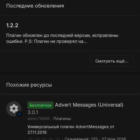
Последние обновления
1.2.2
Плагин обновлен до последней версии, исправлены
ошибки. P.S: Плагин не проверял на...
Смотреть ещё...
Похожие ресурсы
Advert Messages (Universal)
Бесплатное
3.0.1
И
aleks78888
Плагины
к
Универсальный плагин AdvertMessages от
27.11.2016
о
0
Скачиваний
125
27 Ноя 2016