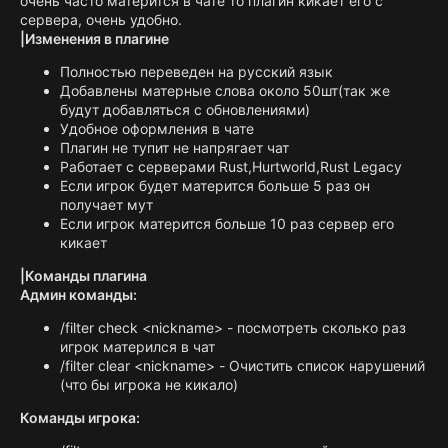
очень часто матерится в чате то плагин кикает его с
сервера, очень удобно.
|Изменения в плагине
Полностью переведен на русский язык
Добавлены матерные слова около 50шт(так же
будут добавляться с обновлениями)
Удобное оформления в чате
Плагин не тупит не напрягает чат
Работает с серверами Rust,Hurtworld,Rust Legacy
Если игрок будет матерится больше 5 раз он
получает мут
Если игрок матерится больше 10 раз сервер его
кикает
|Команды плагина
Админ команды:
/filter check <nickname> - посмотреть сколько раз
игрок матерился в чат
/filter clear <nickname> - Очистить список нарушений
(что бы игрока не кикало)
Команды игрока: