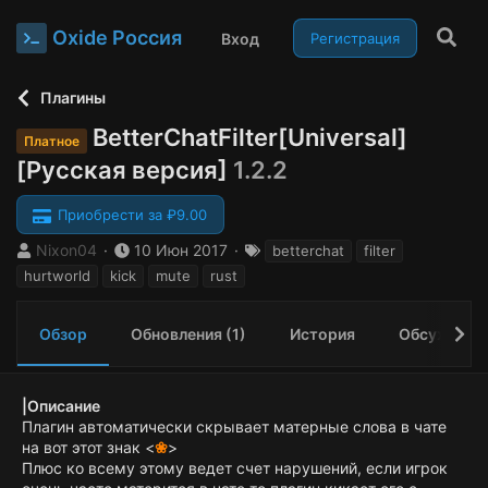
Oxide Россия
Вход
Регистрация
Плагины
BetterChatFilter[Universal]
Платное
[Русская версия]
1.2.2
Приобрести за ₽9.00
А
Д
Т
Nixon04
10 Июн 2017
betterchat
filter
в
а
е
hurtworld
kick
mute
rust
т
т
г
о
а
и
р
с
Обзор
Обновления (1)
История
Обсуждени
о
з
д
|Описание
а
Плагин автоматически скрывает матерные слова в чате
н
на вот этот знак <
❀
>
и
Плюс ко всему этому ведет счет нарушений, если игрок
я