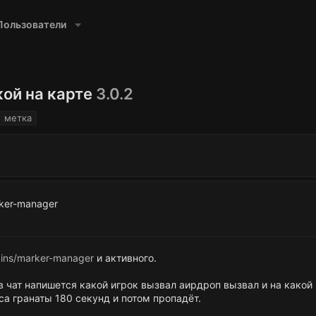
Пользователи
кой на карте
3.0.2
метка
rker-manager
gins/marker-manager
и активного.
в чат напишется какой игрок вызвал аирдроп вызвал и на какой
са гранаты 180 секунд и потом пропадёт.