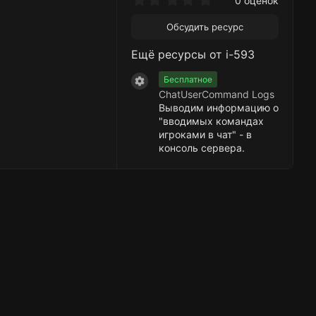
0 оценок
.
0
Обсудить ресурс
0
з
Ещё ресурсы от i-593
в
ё
з
Бесплатное
Иконка ресурса
д
ChatUserCommand Logs
Выводим информацию о
"вводимых командах
игроками в чат" - в
консоль сервера.