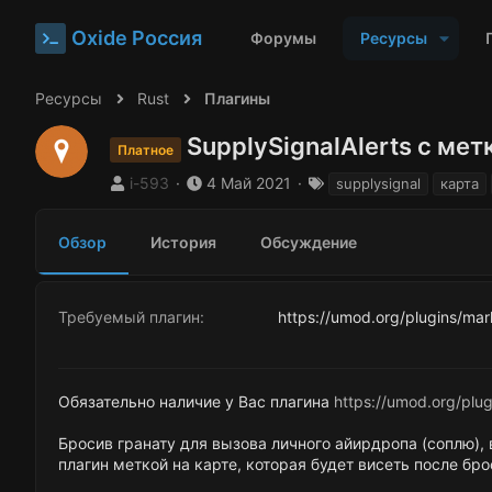
Oxide Россия
Форумы
Ресурсы
Ресурсы
Rust
Плагины
SupplySignalAlerts с мет
Платное
А
Д
Т
i-593
4 Май 2021
supplysignal
карта
в
а
е
т
т
г
Обзор
История
Обсуждение
о
а
и
р
с
о
з
Требуемый плагин
https://umod.org/plugins/ma
д
а
н
и
Обязательно наличие у Вас плагина
https://umod.org/plu
я
Бросив гранату для вызова личного айирдропа (соплю), 
плагин меткой на карте, которая будет висеть после бро