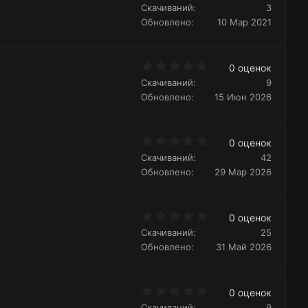
Скачиваний
3
0
0
Обновлено
10 Мар 2021
з
в
ё
з
0
д
0 оценок
.
Скачиваний
9
0
0
Обновлено
15 Июн 2026
з
в
ё
з
0
д
0 оценок
.
Скачиваний
42
0
0
Обновлено
29 Мар 2026
з
в
ё
з
0
д
0 оценок
.
Скачиваний
25
0
0
Обновлено
31 Май 2026
з
в
ё
з
0
д
0 оценок
.
Скачиваний
9