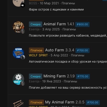
BOSS
10 Мар 2021
Плагины
Фарм остров с ящиками и камнями
Animal Farm
1.4.1
Скидка
₽800.00
Esenija
3 Апр 2025
Плагины
Позвольте игрокам разводить кабанов, медведей, 
Auto Farm
3.3.4
Платное
₽700.00
WOLF SPIRIT
5 Апр 2022
Плагины
Автоматическая посадка и сбор урожая на грядке
Mining Farm
2.1.9
Скидка
₽770.00
Esenija
19 Янв 2023
Плагины
Плагин добавляет на ваш сервер возможность у
My Animal Farm
2.0.5
Платное
₽700.00