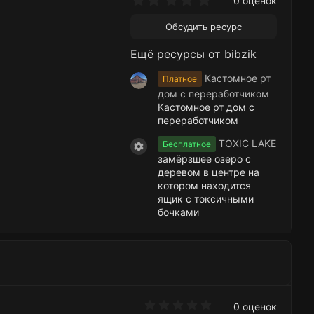
0 оценок
.
0
Обсудить ресурс
0
з
Ещё ресурсы от bibzik
в
ё
з
Кастомное рт
Платное
д
дом с переработчиком
Кастомное рт дом с
переработчиком
TOXIC LAKE
Бесплатное
Иконка ресурса
замёрзшее озеро с
деревом в центре на
котором находится
ящик с токсичными
бочками
0
0 оценок
.