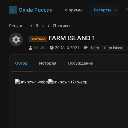
Oxide Россия
Форумы
Ресурсы
Ресурсы
Rust
Плагины
FARM ISLAND
1
Иконка ресурса
Платное
А
Д
Т
bibzik
29 Май 2021
farm
farm island
в
а
е
т
т
г
Обзор
История
Обсуждение
о
а
и
р
с
о
з
д
а
н
и
я