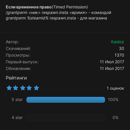
Если временное право
(Timed Permission)
/grantperm <ник> respawn.insta <время>
- командой
grantperm %steamid% respawn.insta
- для магазина
Автор
Kaidoz
Скачиваний
30
Просмотры
1370
Первый выпуск
11 Июл 2017
Обновление
11 Июл 2017
Рейтинги
5
1 оценок
.
0
5 star
100%
0
з
в
ё
4 star
0%
з
д