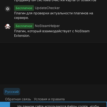
UpdateChecker
Бесплатное
Иконка ресурса
Плагин для проверки актуальности плагинов на
сервере.
NoSteamHelper
Бесплатное
Плагин, который взаимодействует с NoSteam
Extension.
Русский
Обратная связь
Условия и правила
Политика конфиденциальности
Помощь
На данном сайте используются файлы cookie, чтобы
R