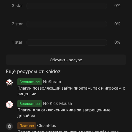
3 star
0%
2 star
0%
1 star
0%
Обсудить ресурс
Ещё ресурсы от Kaidoz
NoSteam
Бесплатное
Плагин позволяющий зайти пиратам, так и игрокам с
лицензии
No Kick Mouse
Бесплатное
Плагин для отключения кика за запрещенные
девайсы
CleanPlus
Платное
Иконка ресурса
Продвинутая система очистки карты от объектов