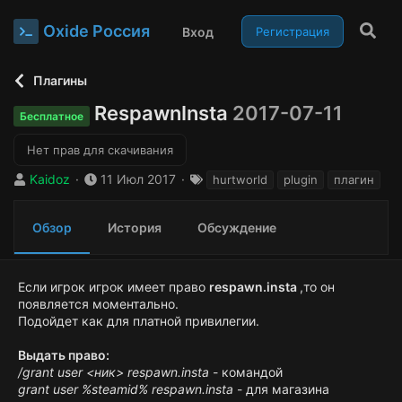
Oxide Россия
Вход
Регистрация
Плагины
RespawnInsta
2017-07-11
Бесплатное
Нет прав для скачивания
А
Д
Т
Kaidoz
11 Июл 2017
hurtworld
plugin
плагин
в
а
е
т
т
г
Обзор
История
Обсуждение
о
а
и
р
с
о
з
Если игрок игрок имеет право
respawn.insta
,то он
д
появляется моментально.
а
Подойдет как для платной привилегии.
н
и
Выдать право:
я
/grant user <ник> respawn.insta
- командой
grant user %steamid% respawn.insta
- для магазина