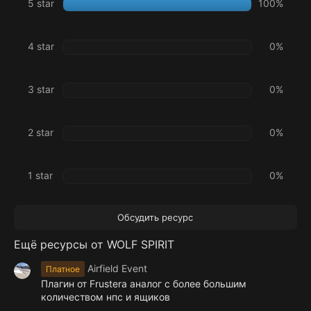
5 star
100%
0
з
в
ё
4 star
0%
з
д
3 star
0%
2 star
0%
1 star
0%
Обсудить ресурс
Ещё ресурсы от WOLF SPIRIT
Airfield Event
Платное
Плагин от Frustera аналог с более большим
количеством нпс и ящиков