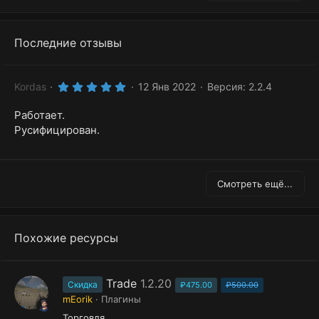
Последние отзывы
5
Kordas
12 Янв 2022
Версия: 2.2.4
.
0
Работает.
0
з
Русифицирован.
в
ё
з
д
Смотреть ещё...
Похожие ресурсы
Trade
1.2.20
Скидка
₽475.00
₽500.00
mEorik
Плагины
Торговля