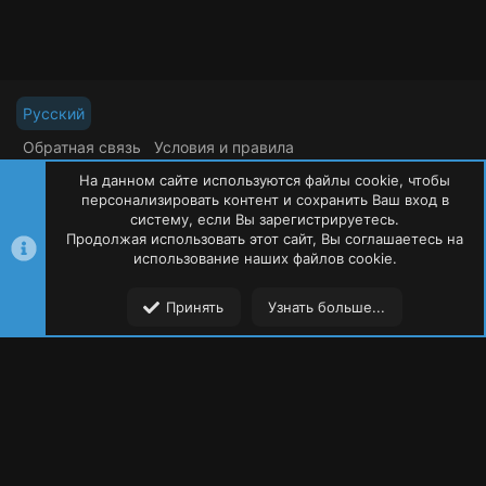
Русский
Обратная связь
Условия и правила
Политика конфиденциальности
Помощь
На данном сайте используются файлы cookie, чтобы
R
S
персонализировать контент и сохранить Ваш вход в
S
систему, если Вы зарегистрируетесь.
Продолжая использовать этот сайт, Вы соглашаетесь на
©
Oxide Россия
2015-2026
использование наших файлов cookie.
Сверху
Сниз
Принять
Узнать больше...
Форумы
Ресурсы
Пользователи
Меню