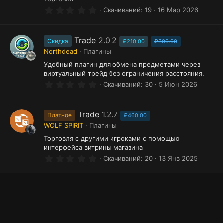
0
Скачиваний
19
16 Мар 2026
.
0
0
з
Trade
2.0.2
Скидка
₽210.00
₽300.00
в
Northdead
Плагины
ё
з
Удобный плагин для обмена предметами через
д
виртуальный трейд без ограничения расстояния.
0
Скачиваний
30
5 Июн 2026
.
0
0
з
Trade
1.2.7
Платное
₽460.00
в
WOLF SPIRIT
Плагины
ё
з
Торговля с другими игроками с помощью
д
интерфейса витрины магазина
0
Скачиваний
20
13 Янв 2025
.
0
0
з
в
ё
з
д