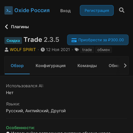
Oxide Россия
Вход
Регистрация
Плагины
Trade
2.3.5
Приобрести за ₽300.00
Скидка
А
Д
Т
WOLF SPIRIT
12 Ноя 2021
trade
обмен
в
а
е
т
т
г
Обзор
Конфигурация
Команды
Обновления
о
а
и
р
с
о
з
Использовался AI
д
Нет
а
н
Языки
и
Русский
Английский
Другой
я
Особенности: