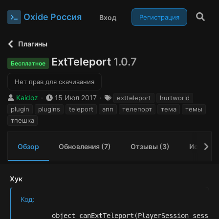
Oxide Россия
Вход
Регистрация
Плагины
ExtTeleport
1.0.7
Бесплатное
Нет прав для скачивания
А
Д
Т
Kaidoz
15 Июл 2017
extteleport
hurtworld
в
а
е
plugin
plugins
teleport
апп
телепорт
тема
темы
т
т
г
тпешка
о
а
и
р
с
о
Обзор
Обновления (7)
Отзывы (3)
История
з
д
а
Хук
н
и
Код:
я
        object canExtTeleport(PlayerSession session