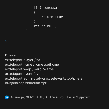
        {

            if (проверка)

            {

                return true;

            }

            return null;

        }
Права
extteleport.player /tpr
extteleport.home /home /sethome
extteleport.warp /warp,/warps
extteleport.event /event
extteleport.admin /setwarp,/setevent,/tp,/tphere
Выдача пермишенов тут
Avanege
,
GERYDADE
,
★TDW★ YouHosi
и 3 других
Р
е
а