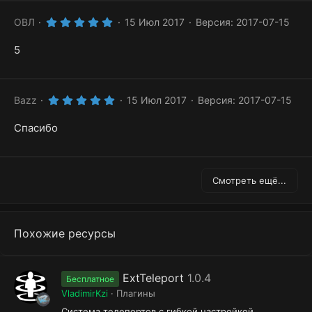
ё
з
5
д
ОВЛ
15 Июл 2017
Версия: 2017-07-15
.
0
5
0
з
в
ё
з
д
5
Bazz
15 Июл 2017
Версия: 2017-07-15
.
0
Cпасибо
0
з
в
ё
з
д
Смотреть ещё...
Похожие ресурсы
ExtTeleport
1.0.4
Бесплатное
VladimirKzi
Плагины
Система телепортов с гибкой настройкой.