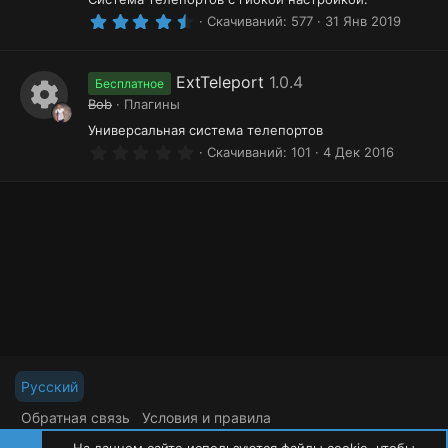
4
Скачиваний
577
31 Янв 2019
.
5
0
з
ExtTeleport
1.0.4
Бесплатное
в
Bob
Плагины
ё
И
з
Универсальная система телепортов
д
0
к
Скачиваний
101
4 Дек 2016
.
о
0
0
н
з
в
к
ё
з
а
д
р
е
с
у
Русский
р
Обратная связь
Условия и правила
R