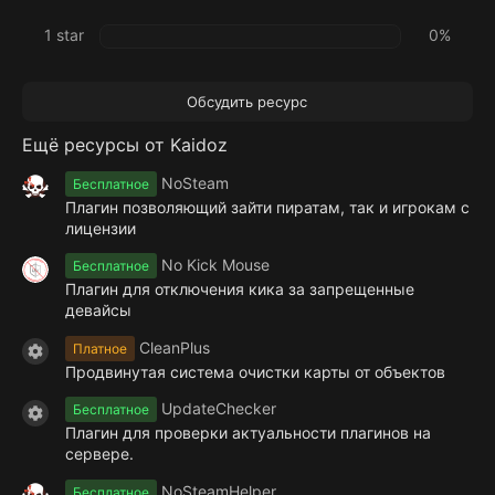
1 star
0%
Обсудить ресурс
Ещё ресурсы от Kaidoz
NoSteam
Бесплатное
Плагин позволяющий зайти пиратам, так и игрокам с
лицензии
No Kick Mouse
Бесплатное
Плагин для отключения кика за запрещенные
девайсы
CleanPlus
Платное
Иконка ресурса
Продвинутая система очистки карты от объектов
UpdateChecker
Бесплатное
Иконка ресурса
Плагин для проверки актуальности плагинов на
сервере.
NoSteamHelper
Бесплатное