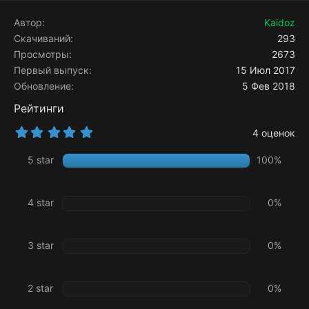
к
ц
Автор
Kaidoz
и
Скачиваний
293
и
Просмотры
2673
:
Первый выпуск
15 Июл 2017
Обновление
5 Фев 2018
Рейтинги
5
4 оценок
.
0
5 star
100%
0
з
в
ё
4 star
0%
з
д
3 star
0%
2 star
0%