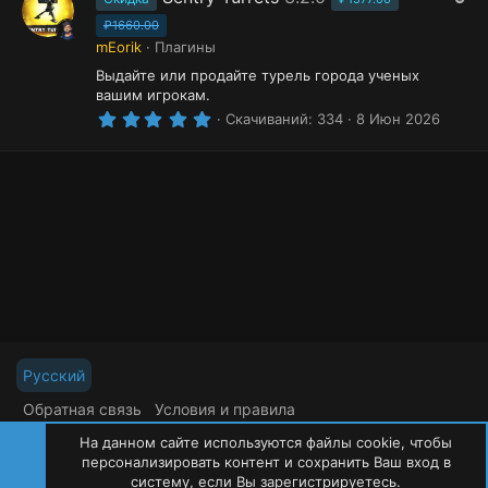
в
е
ё
₽1660.00
к
з
mEorik
Плагины
о
д
Выдайте или продайте турель города ученых
м
вашим игрокам.
е
5
н
Скачиваний
334
8 Июн 2026
.
д
0
у
0
е
з
в
м
ё
ы
з
й
д
Русский
Обратная связь
Условия и правила
Политика конфиденциальности
Помощь
На данном сайте используются файлы cookie, чтобы
R
S
персонализировать контент и сохранить Ваш вход в
S
систему, если Вы зарегистрируетесь.