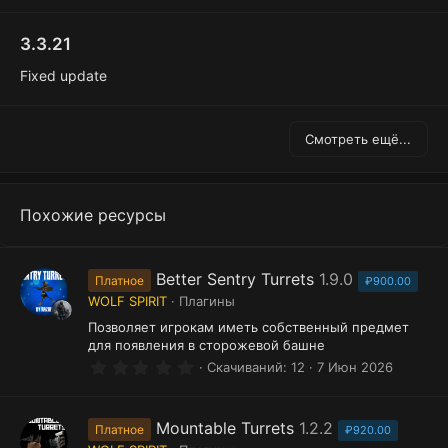
3.3.21
Fixed update
Смотреть ещё...
Похожие ресурсы
Better Sentry Turrets
1.9.0
Платное
₽900.00
WOLF SPIRIT
Плагины
Позволяет игрокам иметь собственный предмет
для появления в сторожевой башне
0
Скачиваний
12
7 Июн 2026
.
0
0
з
Mountable Turrets
1.2.2
Платное
₽920.00
в