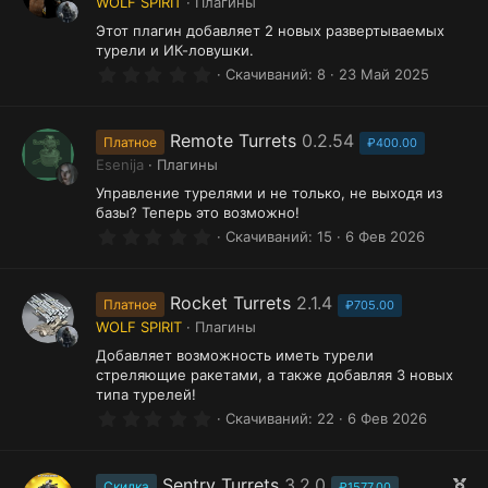
WOLF SPIRIT
Плагины
ё
з
Этот плагин добавляет 2 новых развертываемых
д
турели и ИК-ловушки.
0
Скачиваний
8
23 Май 2025
.
0
0
з
Remote Turrets
0.2.54
Платное
₽400.00
в
Esenija
Плагины
ё
з
Управление турелями и не только, не выходя из
д
базы? Теперь это возможно!
0
Скачиваний
15
6 Фев 2026
.
0
0
з
Rocket Turrets
2.1.4
Платное
₽705.00
в
WOLF SPIRIT
Плагины
ё
з
Добавляет возможность иметь турели
д
стреляющие ракетами, а также добавляя 3 новых
типа турелей!
0
Скачиваний
22
6 Фев 2026
.
0
0
з
Р
Sentry Turrets
3.2.0
Скидка
₽1577.00