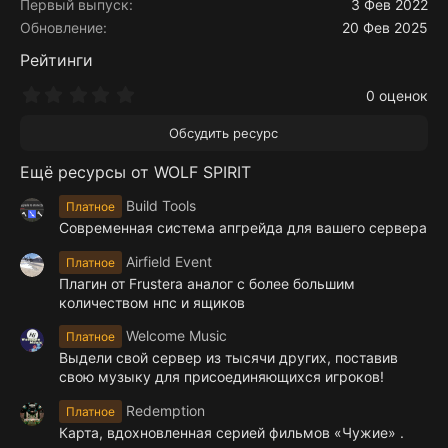
Первый выпуск
3 Фев 2022
Обновление
20 Фев 2025
Рейтинги
0
0 оценок
.
0
Обсудить ресурс
0
з
Ещё ресурсы от WOLF SPIRIT
в
ё
з
Build Tools
Платное
д
Современная система апгрейда для вашего сервера
Airfield Event
Платное
Плагин от Frustera аналог с более большим
количеством нпс и ящиков
Welcome Music
Платное
Выдели свой сервер из тысячи других, поставив
свою музыку для присоединяющихся игроков!
Redemption
Платное
Карта, вдохновленная серией фильмов «Чужие» .