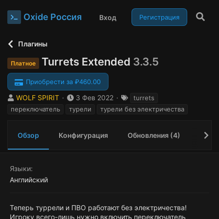
Oxide Россия
Вход
Регистрация
Плагины
Turrets Extended
3.3.5
Платное
Приобрести за ₽460.00
А
Д
Т
WOLF SPIRIT
3 Фев 2022
turrets
в
а
е
переключатель
турели
турели без электричества
т
т
г
о
а
и
р
с
Обзор
Конфигурация
Обновления (4)
Исто
о
з
д
Языки
а
Английский
н
и
я
Теперь туррели и ПВО работают без электричества!
Игроку всего-лишь нужно включить переключатель