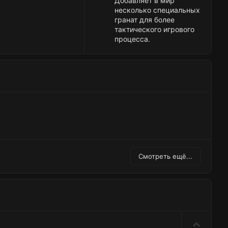
Добавляет в мир
несколько специальных
гранат для более
тактического игрового
процесса.
Смотреть ещё...
П