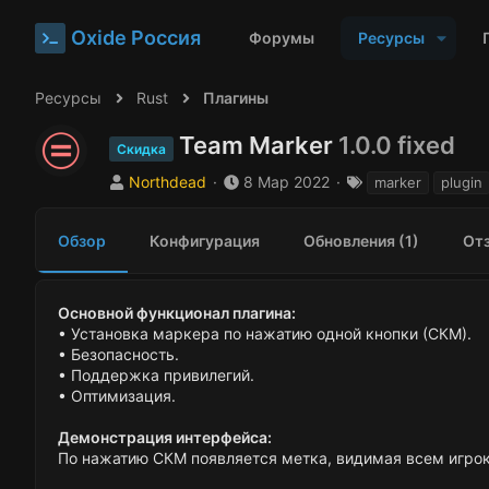
Oxide Россия
Форумы
Ресурсы
Ресурсы
Rust
Плагины
Team Marker
1.0.0 fixed
Скидка
А
Д
Т
Northdead
8 Мар 2022
marker
plugin
в
а
е
т
т
г
Обзор
Конфигурация
Обновления (1)
Отз
о
а
и
р
с
о
з
Основной функционал плагина:
д
• Установка маркера по нажатию одной кнопки (СКМ).
а
• Безопасность.
н
• Поддержка привилегий.
и
• Оптимизация.
я
Демонстрация интерфейса:
По нажатию СКМ появляется метка, видимая всем игрок