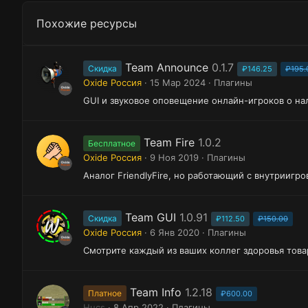
Похожие ресурсы
Team Announce
0.1.7
Скидка
₽146.25
₽195.
Oxide Россия
15 Мар 2024
Плагины
GUI и звуковое оповещение онлайн-игроков о н
Team Fire
1.0.2
Бесплатное
Oxide Россия
9 Ноя 2019
Плагины
Аналог FriendlyFire, но работающий с внутрииг
Team GUI
1.0.91
Скидка
₽112.50
₽150.00
Oxide Россия
6 Янв 2020
Плагины
Смотрите каждый из ваших коллег здоровья това
Team Info
1.2.18
Платное
₽600.00
Hucs
8 Апр 2022
Плагины