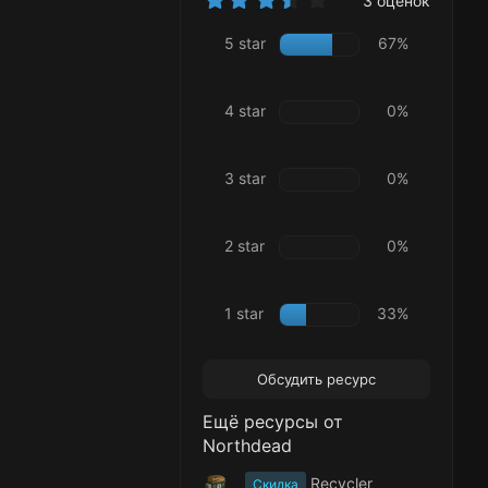
3 оценок
.
6
5 star
67%
7
з
в
ё
4 star
0%
з
д
3 star
0%
2 star
0%
1 star
33%
Обсудить ресурс
Ещё ресурсы от
Northdead
Recycler
Скидка