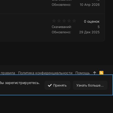
0
Обновлено
10 Апр 2026
з
в
ё
з
0
д
0 оценок
.
Скачиваний
5
0
0
Обновлено
29 Дек 2025
з
в
ё
з
д
 правила
Политика конфиденциальности
Помощь
R
S
S
 Вы зарегистрируетесь.
Принять
Узнать больше...
Сверху
Сниз