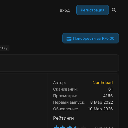
Вход
Регистрация
Приобрести за ₽70.00
етку
Автор
Northdead
Скачиваний
61
Просмотры
4166
Первый выпуск
8 Мар 2022
Обновление
10 Мар 2026
Рейтинги
3