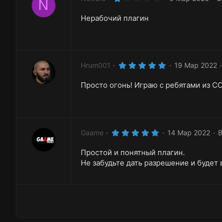
N
.
0
Нерабочий плагин
0
з
в
ё
з
д
5
Hrum001
19 Мар 2022
.
0
Просто огонь! Играю с ребятами из CO
0
з
в
ё
з
д
5
Gaame
14 Мар 2022
В
.
0
Простой и понятный плагин.
0
з
Не забудьте дать разрешение и будет 
в
ё
з
д