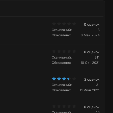
о
и
й
л
в
г
о
н
о
с
ы
л
й
0
о
0 оценок
.
г
с
Скачиваний
3
0
о
0
Обновлено
8 Май 2024
з
л
в
ё
о
з
с
0
д
0 оценок
.
Скачиваний
311
0
0
Обновлено
10 Окт 2021
з
в
ё
з
3
д
2 оценок
.
Скачиваний
31
5
0
Обновлено
11 Июн 2021
з
в
ё
з
0
д
0 оценок
.
Скачиваний
16
0