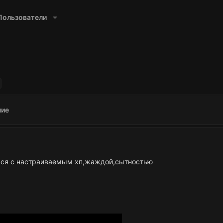
Пользователи
ние
ться с настраиваемым хп,жаждой,сытностью