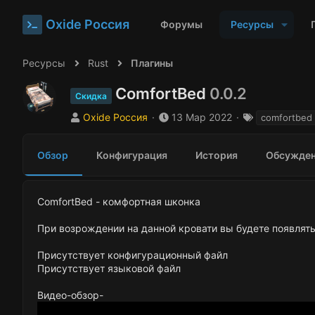
Oxide Россия
Форумы
Ресурсы
Ресурсы
Rust
Плагины
ComfortBed
0.0.2
Скидка
А
Д
Т
Oxide Россия
13 Мар 2022
comfortbed
в
а
е
т
т
г
Обзор
Конфигурация
История
Обсужде
о
а
и
р
с
о
з
ComfortBed - комфортная шконка
д
а
При возрождении на данной кровати вы будете появля
н
и
Присутствует конфигурационный файл
я
Присутствует языковой файл
Видео-обзор-