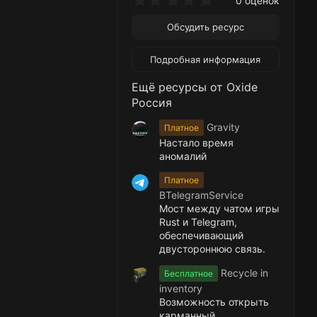
0 оценок
.
0
Обсудить ресурс
0
з
в
Подробная информация
ё
з
Ещё ресурсы от Oxide
д
Россия
Gravity
Платное
Настало время
аномалий
Платное
BTelegramService
Мост между чатом игры
Rust и Telegram,
обеспечивающий
двустороннюю связь.
Recycle in
Бесплатное
inventory
Возможность открыть
карманный