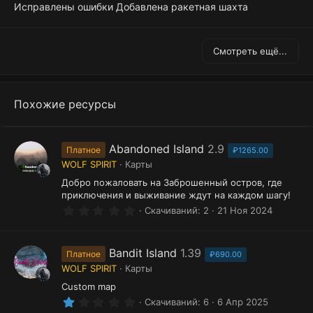
Исправлены ошибки Добавлена ракетная шахта
Смотреть ещё...
Похожие ресурсы
Abandoned Island
2.9
Платное
₽1265.00
WOLF SPIRIT
Карты
Добро пожаловать на Заброшенный остров, где
приключения и выживание ждут на каждом шагу!
0
Скачиваний
2
21 Ноя 2024
.
0
0
з
Bandit Island
1.39
Платное
₽690.00
в
WOLF SPIRIT
Карты
ё
з
Custom map
д
1
Скачиваний
6
6 Апр 2025
.