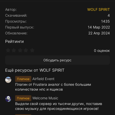
Автор
WOLF SPIRIT
Скачиваний
4
Просмотры
1435
Первый выпуск
14 Мар 2022
Обновление
22 Апр 2024
Рейтинги
0
0 оценок
.
0
Обсудить ресурс
0
з
Ещё ресурсы от WOLF SPIRIT
в
ё
з
Airfield Event
Платное
д
Плагин от Frustera аналог с более большим
количеством нпс и ящиков
Welcome Music
Платное
Выдели свой сервер из тысячи других, поставив
свою музыку для присоединяющихся игроков!