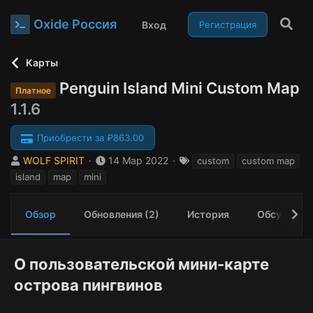
Oxide Россия
Вход
Регистрация
Карты
Penguin Island Mini Custom Map
Платное
1.1.6
Приобрести за ₽863.00
А
Д
Т
WOLF SPIRIT
14 Мар 2022
custom
custom map
в
а
е
island
map
mini
т
т
г
о
а
и
р
с
Обзор
Обновления (2)
История
Обсуждени
о
з
д
О пользовательской мини-карте
а
н
острова пингвинов​
и
я