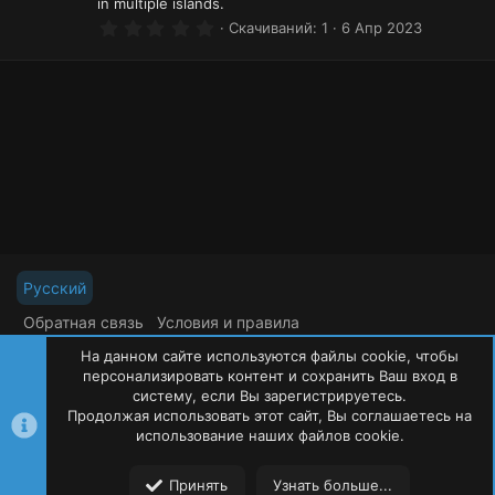
in multiple islands.
0
Скачиваний
1
6 Апр 2023
.
0
0
з
в
ё
з
д
Русский
Обратная связь
Условия и правила
Политика конфиденциальности
Помощь
На данном сайте используются файлы cookie, чтобы
R
S
персонализировать контент и сохранить Ваш вход в
S
систему, если Вы зарегистрируетесь.
Продолжая использовать этот сайт, Вы соглашаетесь на
©
Oxide Россия
2015-2026
использование наших файлов cookie.
Сверху
Сниз
Принять
Узнать больше...