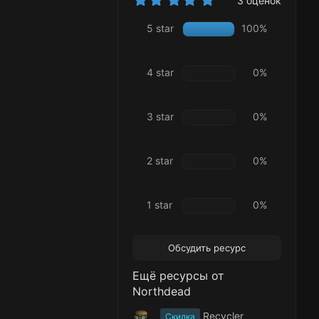
3 оценок
.
0
5 star
100%
0
з
в
ё
4 star
0%
з
д
3 star
0%
2 star
0%
1 star
0%
Обсудить ресурс
Ещё ресурсы от
Northdead
Recycler
Скидка