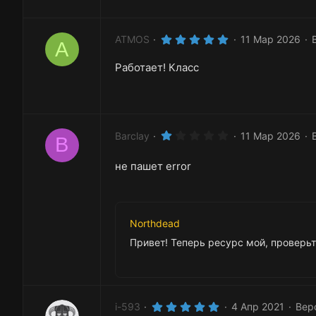
ё
з
д
5
ATMOS
11 Мар 2026
A
.
0
Работает! Класс
0
з
в
ё
з
д
1
Barclay
11 Мар 2026
B
.
0
0
не пашет error
з
в
ё
з
д
Northdead
Привет! Теперь ресурс мой, проверьт
5
i-593
4 Апр 2021
Верс
.