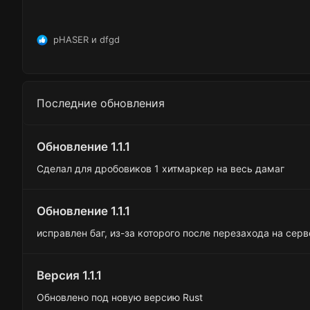
pHASER
и
dfgd
Р
е
а
к
ц
Последние обновления
и
и
:
Обновление 1.1.1
Сделал для дробовиков 1 хитмаркер на весь дамаг
Обновление 1.1.1
исправлен баг, из-за которого после перезахода на сер
Версия 1.1.1
Обновлено под новую версию Rust