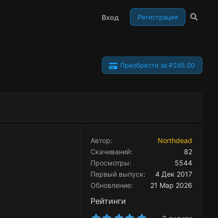
Вход
Регистрация
Приобрести за ₽245.00
Автор
Northdead
Скачиваний
82
Просмотры
5544
Первый выпуск
4 Дек 2017
Обновление
21 Мар 2026
Рейтинги
5