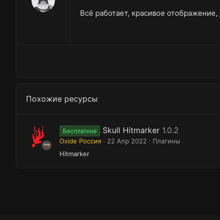
0
Всё работает, красивое отображение,
0
з
в
ё
з
д
Похожие ресурсы
Skull Hitmarker
1.0.2
Бесплатное
Oxide Россия
22 Апр 2022
Плагины
Hitmarker