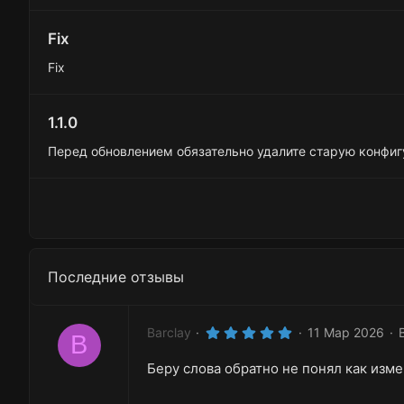
Fix
Fix
1.1.0
Перед обновлением обязательно удалите старую конфигу
Последние отзывы
5
Barclay
11 Мар 2026
B
.
0
Беру слова обратно не понял как изме
0
з
в