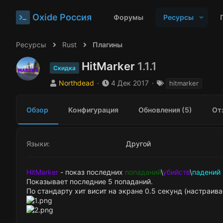
Oxide Россия
Форумы
Ресурсы
Ресурсы
Rust
Плагины
HitMarker
1.1.1
Скидка
А
Д
Т
Northdead
4 Дек 2017
hitmarker
в
а
е
т
т
г
Обзор
Конфигурация
Обновления (5)
От
о
а
и
р
с
о
з
Языки
Другой
д
а
н
HitMarker
- показ последних
попаданий
\
убийств
\
падений 
и
Показывает последние 5 попаданий.
я
По стандарту хит висит на экране 0.5 секунд (настраива