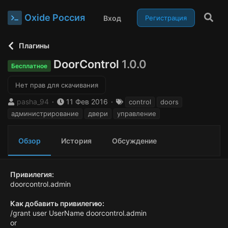
Oxide Россия
Вход
Регистрация
Плагины
DoorControl
1.0.0
Бесплатное
Нет прав для скачивания
А
Д
Т
pasha_94
11 Фев 2016
control
doors
в
а
е
администрирование
двери
управление
т
т
г
о
а
и
р
с
Обзор
История
Обсуждение
о
з
д
Привилегия:
а
doorcontrol.admin
н
и
Как добавить привилегию:
я
/grant user UserName doorcontrol.admin
or