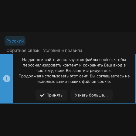
Русский
Обратная связь
Условия и правила
Политика конфиденциальности
Помощь
На данном сайте используются файлы cookie, чтобы
R
S
персонализировать контент и сохранить Ваш вход в
S
систему, если Вы зарегистрируетесь.
Продолжая использовать этот сайт, Вы соглашаетесь на
©
Oxide Россия
2015-2026
использование наших файлов cookie.
Сверху
Сниз
Принять
Узнать больше...
Форумы
Ресурсы
Пользователи
Меню