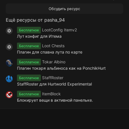
.
0
Обсудить ресурс
0
з
Ещё ресурсы от pasha_94
в
ё
з
LootConfig Itemv2
Бесплатное
Иконка ресурса
д
Лут конфиг для Итема
Loot Chests
Бесплатное
Иконка ресурса
Плагин для спавна лута по карте
Tokar Albino
Бесплатное
Плагин токаря альбиноса как на PonchikHurt
StaffRoster
Бесплатное
StaffRoster для Hurtworld Experimental
ItemBlock
Бесплатное
Блокирует вещи в активной панельке.