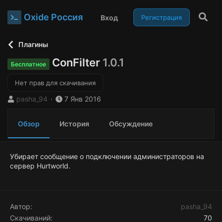
Oxide Россия
Вход
Регистрация
Плагины
ConFilter
1.0.1
Бесплатное
Нет прав для скачивания
А
Д
pasha_94
7 Янв 2016
в
а
т
т
Обзор
История
Обсуждение
о
а
р
с
о
з
Убирает сообщение о подключении администраторов на
д
сервер Hurtworld.
а
н
и
я
Автор
pasha_94
Скачиваний
70