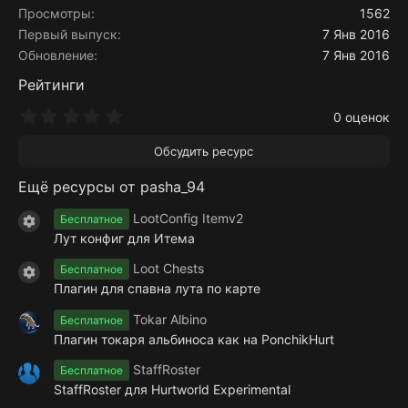
Просмотры
1562
Первый выпуск
7 Янв 2016
Обновление
7 Янв 2016
Рейтинги
0
0 оценок
.
0
Обсудить ресурс
0
з
Ещё ресурсы от pasha_94
в
ё
з
LootConfig Itemv2
Бесплатное
Иконка ресурса
д
Лут конфиг для Итема
Loot Chests
Бесплатное
Иконка ресурса
Плагин для спавна лута по карте
Tokar Albino
Бесплатное
Плагин токаря альбиноса как на PonchikHurt
StaffRoster
Бесплатное
StaffRoster для Hurtworld Experimental