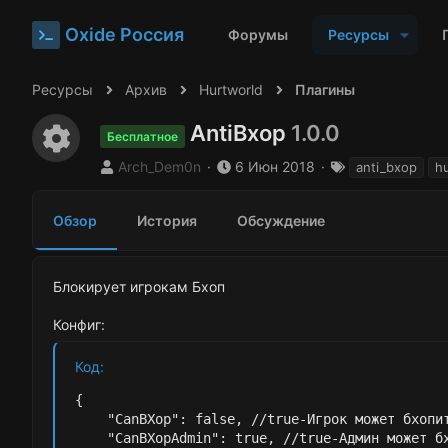
Oxide Россия
Форумы
Ресурсы
Ресурсы
Архив
Hurtworld
Плагины
AntiBxop
1.0.0
Иконка ресурса
Бесплатное
А
Д
Т
Arch_Dem0n
6 Июн 2018
anti_bxop
h
в
а
е
т
т
г
Обзор
История
Обсуждение
о
а
и
р
с
о
з
Блокирует игрокам Бхоп
д
а
Конфиг:
н
и
Код:
я
{

    "CanBXop": false, //true-Игрок может бхопит
    "CanBXopAdmin": true, //true-Админ может бх