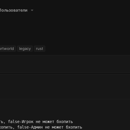
Пользователи
urtworld
legacy
rust
ь, false-Игрок не может бхопить

опить, false-Админ не может бхопить
