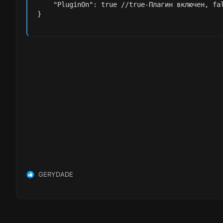
    "PluginOn": true //true-Плагин включен, fal
}
GERYDADE
Р
е
а
к
ц
и