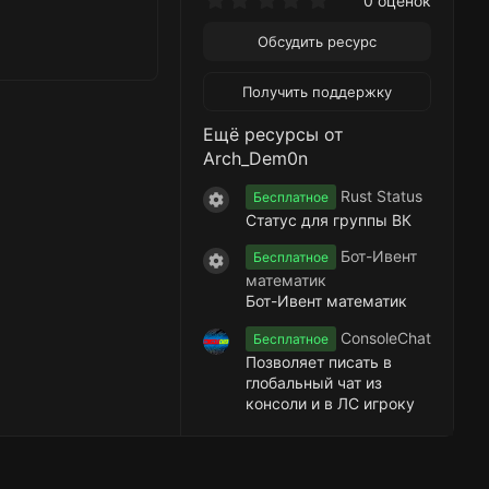
0 оценок
.
0
Обсудить ресурс
0
з
в
Получить поддержку
ё
з
Ещё ресурсы от
д
Arch_Dem0n
Rust Status
Бесплатное
Иконка ресурса
Статус для группы ВК
Бот-Ивент
Бесплатное
Иконка ресурса
математик
Бот-Ивент математик
ConsoleChat
Бесплатное
Позволяет писать в
глобальный чат из
консоли и в ЛС игроку