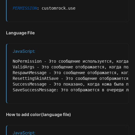
PERMISSION
:
 customrock
.
use
Language File
JavaScript:
NoPermission 
-
 Это сообщение используется
,
 когда п
ValidArgs 
-
 Это сообщение отображается
,
 когда поль
RespawnMessage 
-
 Это сообщение отображается
,
 когда
ResettingSkinAtSave 
-
 Это сообщение отображается
,
 
SuccessMessage 
-
 Это показано
,
 когда кожа была при
SaveSuccessMessage
:
 Это отображается в очереди люд
How to add color(language file)
JavaScript: