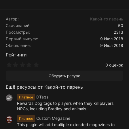
е
а
к
ц
Автор
Какой-то парень
и
Скачиваний
50
и
Просмотры
2313
:
Первый выпуск
9 Июл 2018
Обновление
9 Июл 2018
Рейтинги
0
0 оценок
.
0
Обсудить ресурс
0
з
Ещё ресурсы от Какой-то парень
в
ё
з
DTags
Платное
д
Rewards Dog tags to players when they kill players,
NPCs, including Bradley and animals.
Custom Megazine
Платное
This plugin will add multiple extended magazines to