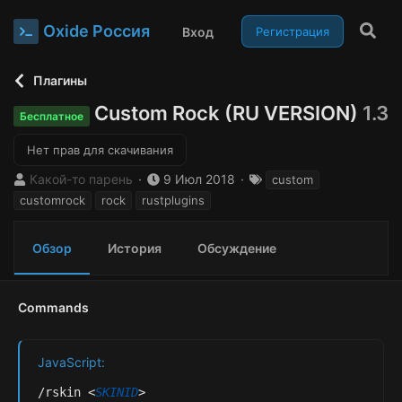
Oxide Россия
Вход
Регистрация
Плагины
Custom Rock (RU VERSION)
1.3
Бесплатное
Нет прав для скачивания
А
Д
Т
Какой-то парень
9 Июл 2018
custom
в
а
е
customrock
rock
rustplugins
т
т
г
о
а
и
р
с
Обзор
История
Обсуждение
о
з
д
Commands
а
н
и
JavaScript:
я
/
rskin 
<
SKINID
>