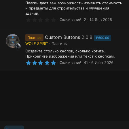
Плагин дает вам возможность изменять стоимость
и предметы для строительства и улучшения
зданий.
0
Скачиваний
2
14 Янв 2025
.
0
0
з
Custom Buttons
2.0.8
Платное
₽690.00
в
WOLF SPIRIT
Плагины
ё
з
Создайте столько кнопок, сколько хотите.
д
Прикрепите изображения или текст к кнопкам.
5
Скачиваний
41
6 Июн 2026
.
0
0
з
в
ё
з
д