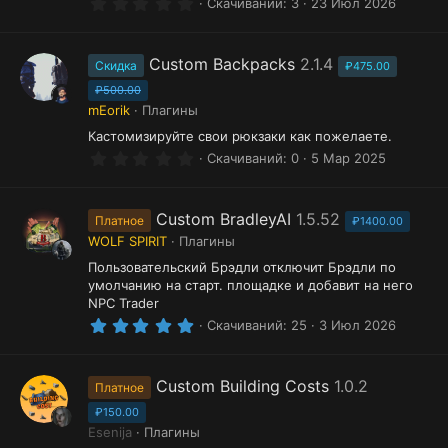
0
Скачиваний
3
23 Июл 2026
.
0
0
з
Custom Backpacks
2.1.4
Скидка
₽475.00
в
ё
₽500.00
з
mEorik
Плагины
д
Кастомизируйте свои рюкзаки как пожелаете.
0
Скачиваний
0
5 Мар 2025
.
0
0
з
Custom BradleyAI
1.5.52
Платное
₽1400.00
в
WOLF SPIRIT
Плагины
ё
з
Пользовательский Брэдли отключит Брэдли по
д
умолчанию на старт. площадке и добавит на него
NPC Trader
5
Скачиваний
25
3 Июл 2026
.
0
0
з
Custom Building Costs
1.0.2
Платное
в
ё
₽150.00
з
Esenija
Плагины
д