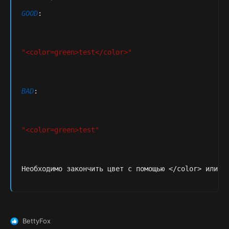
GOOD
:
"<color=green>test</color>"
BAD
:
"<color=green>test"
Необходимо закончить цвет с помощью 
<
/
color
>
 или и
BettyFox
Р