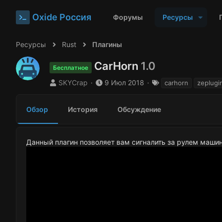
Oxide Россия
Форумы
Ресурсы
Ресурсы
Rust
Плагины
CarHorn
1.0
Бесплатное
А
Д
Т
SKYCrap
9 Июл 2018
carhorn
zeplugi
в
а
е
т
т
г
Обзор
История
Обсуждение
о
а
и
р
с
о
з
Данный плагин позволяет вам сигналить за рулем маши
д
а
н
и
я