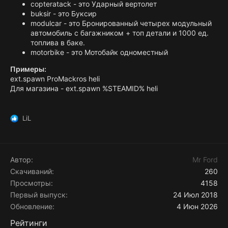
copteratack - это Ударный вертолет
buksir - это Буксир
modulcar - это Бронированный четырех модульный
автомобиль с багажником + топ детали и 1000 ед.
топлива в баке.
motorbike - это Мотобайк одноместный
Примеры:
ext.spawn ProMackros heli
Для магазина - ext.spawn %STEAMID% heli
LiL
Р
е
а
к
ц
Автор
Mr Ford
и
Скачиваний
260
и
Просмотры
4158
:
Первый выпуск
24 Июл 2018
Обновление
4 Июн 2026
Рейтинги