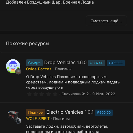
Добавлен Воздушный Шар, Военная Лодка
Смотреть ещё...
Похожие ресурсы
Drop Vehicles
1.6.0
Скидка
₽337.50
₽450.00
Oxide Россия
Плагины
О Drop Vehicles Позволяет транспортным
средствам, лодкам и подводным лодкам падать
через воздушную к
0
Скачиваний
2
9 Июн 2022
.
0
0
з
Electric Vehicles
1.0.1
Платное
₽600.00
в
WOLF SPIRIT
Плагины
ё
з
Заставьте лодки, автомобили, вертолеты,
д
велосипеды и снегоходы работать на