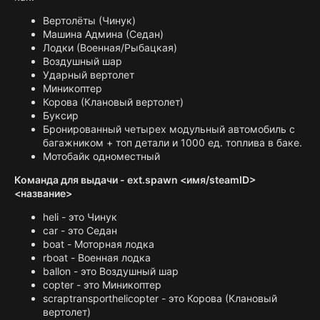
Вертолёты (Чинук)
Машина Админа (Седан)
Лодки (Военная/Рыбацкая)
Воздушный шар
Ударный вертолет
Миникоптер
Корова (Клановый вертолет)
Буксир
Бронированный четырех модульный автомобиль с
багажником + топ детали и 1000 ед. топлива в баке.
Мотобайк одноместный
Команда для выдачи - ext.spawn <имя/steamID>
<название>
heli - это Чинук
car - это Седан
boat - Моторная лодка
rboat - Военная лодка
ballon - это Воздушный шар
copter - это Миникоптер
scraptransporthelicopter - это Корова (Клановый
вертолет)