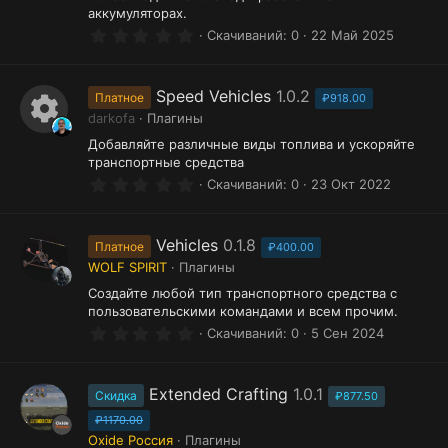
аккумуляторах.
0
Скачиваний
0
22 Май 2025
.
0
0
з
Speed Vehicles
1.0.2
Платное
₽918.00
в
darkofa
Плагины
ё
И
з
Добавляйте различные виды топлива и ускоряйте
д
транспортные средства
к
0
Скачиваний
0
23 Окт 2022
о
.
0
н
0
з
Vehicles
0.1.8
Платное
₽400.00
к
в
WOLF SPIRIT
Плагины
ё
а
з
Создайте любой тип транспортного средства с
д
р
пользовательскими командами и всем прочим.
0
Скачиваний
0
5 Сен 2024
е
.
0
с
0
з
Extended Crafting
1.0.1
Скидка
у
₽877.50
в
ё
₽1170.00
р
з
Oxide Россия
Плагины