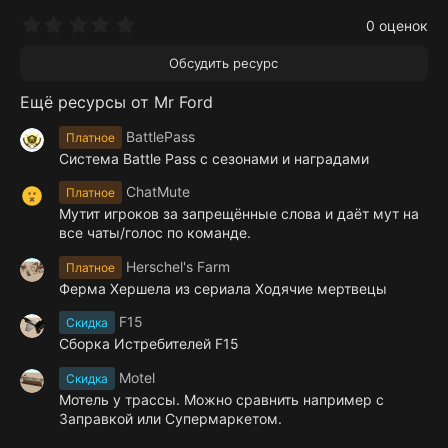
0
0 оценок
.
0
Обсудить ресурс
0
з
Ещё ресурсы от Mr Ford
в
ё
з
BattlePass
Платное
д
Система Battle Pass с сезонами и наградами
ChatMute
Платное
Мутит игроков за запрещённые слова и даёт мут на
все чаты/голос по команде.
Herschel's Farm
Платное
Ферма Хершела из сериала Ходячие мертвецы
F15
Скидка
Сборка Истребителей F15
Motel
Скидка
Мотель у трассы. Можно сравнить например с
Заправкой или Супермаркетом.