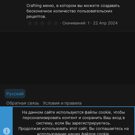
д
с
Crafting меню, в котором вы можете создавать
а
бесконечное количество пользовательских
рецептов.
0
Скачиваний
1
22 Апр 2024
.
0
0
з
в
ё
з
д
Русский
Обратная связь
Условия и правила
Политика конфиденциальности
Помощь
На данном сайте используются файлы cookie, чтобы
R
S
персонализировать контент и сохранить Ваш вход в
S
систему, если Вы зарегистрируетесь.
Продолжая использовать этот сайт, Вы соглашаетесь на
©
Oxide Россия
2015-2026
использование наших файлов cookie.