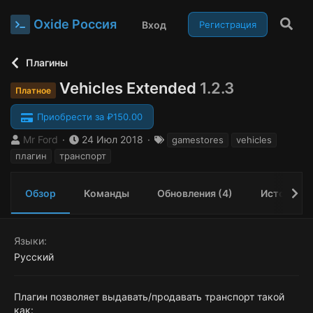
Oxide Россия
Вход
Регистрация
Плагины
Vehicles Extended
1.2.3
Платное
Приобрести за ₽150.00
А
Д
Т
Mr Ford
24 Июл 2018
gamestores
vehicles
в
а
е
плагин
транспорт
т
т
г
о
а
и
р
с
Обзор
Команды
Обновления (4)
История
о
з
д
Языки
а
Русский
н
и
я
Плагин позволяет выдавать/продавать транспорт такой
как: