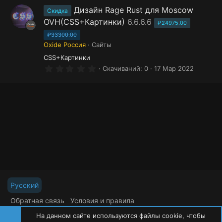
0
з
Дизайн Rage Rust для Moscow
Скидка
в
OVH(CSS+Картинки)
6.6.6.6
ё
₽24975.00
з
₽33300.00
д
Oxide Россия
Сайты
CSS+Картинки
0
Скачиваний
0
17 Мар 2022
.
0
0
з
в
ё
з
д
Русский
Обратная связь
Условия и правила
Политика конфиденциальности
Помощь
На данном сайте используются файлы cookie, чтобы
R