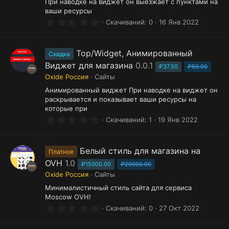
При наводке на виджет он выезжает с пунктами на
ваши ресурсы
0
Скачиваний
0
16 Янв 2022
.
0
0
з
Top/Widget, Анимированный
Скидка
в
Виджет для магазина
0.0.1
ё
₽37.50
₽50.00
з
Oxide Россия
Сайты
д
Анимированный виджет При наводке на виджет он
раскрывается и показывает ваши ресурсы на
которые при
0
Скачиваний
1
19 Янв 2022
.
0
0
з
Белый стиль для магазина на
Платное
в
OVH
1.0
ё
₽15000.00
₽20000.00
з
Oxide Россия
Сайты
д
Минималистичный стиль сайта для сервиса
Moscow OVH!
0
Скачиваний
0
27 Окт 2022
.
0