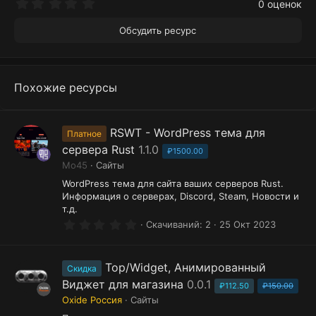
0
0 оценок
.
0
Обсудить ресурс
0
з
в
ё
з
Похожие ресурсы
д
RSWT - WordPress тема для
Платное
сервера Rust
1.1.0
₽1500.00
Mo45
Сайты
WordPress тема для сайта ваших серверов Rust.
Информация о серверах, Discord, Steam, Новости и
т.д.
0
Скачиваний
2
25 Окт 2023
.
0
0
з
Top/Widget, Анимированный
Скидка
в
Виджет для магазина
0.0.1
ё
₽112.50
₽150.00
з
Oxide Россия
Сайты
д