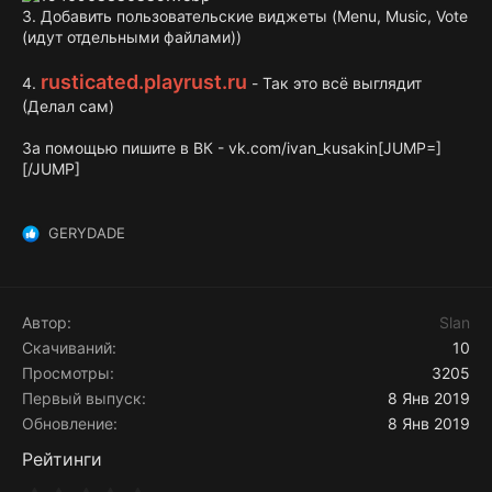
3. Добавить пользовательские виджеты (Menu, Music, Vote
(идут отдельными файлами))
rusticated.playrust.ru
4.
- Так это всё выглядит
(Делал сам)
За помощью пишите в ВК - vk.com/ivan_kusakin[JUMP=]
[/JUMP]
GERYDADE
Р
е
а
к
ц
Автор
Slan
и
Скачиваний
10
и
Просмотры
3205
:
Первый выпуск
8 Янв 2019
Обновление
8 Янв 2019
Рейтинги