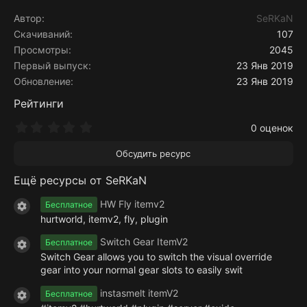
к
ц
Автор
SeRKaN
и
Скачиваний
107
и
Просмотры
2045
:
Первый выпуск
23 Янв 2019
Обновление
23 Янв 2019
Рейтинги
0
0 оценок
.
0
Обсудить ресурс
0
з
Ещё ресурсы от SeRKaN
в
ё
з
HW Fly itemv2
Бесплатное
Иконка ресурса
д
hurtworld, itemv2, fly, plugin
Switch Gear ItemV2
Бесплатное
Иконка ресурса
Switch Gear allows you to switch the visual override
gear into your normal gear slots to easily swit
instasmelt itemV2
Бесплатное
Иконка ресурса