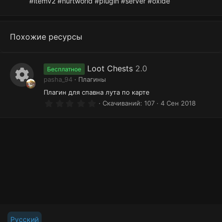
#itemv2 #hurtworld #plugin #server #oxide
Похожие ресурсы
Loot Chests
2.0
Бесплатное
pasha_94
Плагины
И
Плагин для спавна лута по карте
0
к
Скачиваний
107
4 Сен 2018
.
о
0
0
н
з
в
к
ё
з
а
д
р
е
с
у
Русский