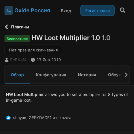
Oxide Россия
Вход
Регистрация
Плагины
HW Loot Multiplier 1.0
1.0
Бесплатное
Нет прав для скачивания
А
Д
SeRKaN
23 Янв 2019
в
а
т
т
Обзор
Конфигурация
История
Обсуждени
о
а
р
с
о
з
HW Loot Multiplier
allows you to set a multiplier for 8 types of
д
in-game loot.
а
н
и
shayan
,
GERYDADE1
и
elkozavr
Р
я
е
а