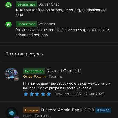
Server Chat
Бесплатное
Available for free on https://umod.org/plugins/server-
chat
Welcomer
Бесплатное
Provides welcome and join/leave messages with some
advanced settings
Похожие ресурсы
Discord Chat
2.1.1
Бесплатное
Oxide Россия
Плагины
Плагин создает двустороннюю связь между чатом
вашего Rust сервера и Discord каналом.
5
Скачиваний
65
12 Авг 2025
.
0
0
з
Discord Admin Panel
2.0.0
Платное
₽900.00
в
Hucs
Плагины
ё