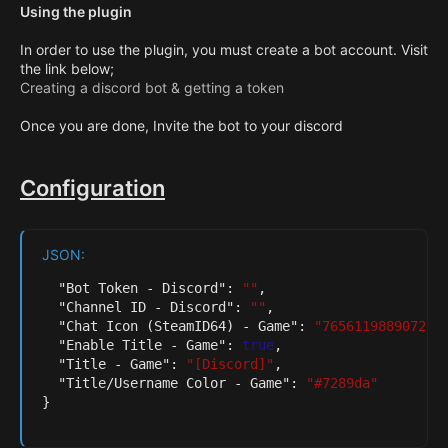
Using the plugin
In order to use the plugin, you must create a bot account. Visit
the link below;
Creating a discord bot & getting a token
Once you are done, Invite the bot to your discord
Configuration
JSON:
"Bot Token - Discord"
:
""
,
"Channel ID - Discord"
:
""
,
"Chat Icon (SteamID64) - Game"
:
"765611988907257
"Enable Title - Game"
:
true
,
"Title - Game"
:
"[Discord]"
,
"Title/Username Color - Game"
:
"#7289da"
}