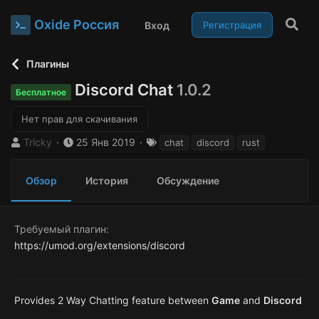
Oxide Россия
Вход
Регистрация
Плагины
Discord Chat
1.0.2
Бесплатное
Нет прав для скачивания
А
Д
Т
Tricky
25 Янв 2019
chat
discord
rust
в
а
е
т
т
г
Обзор
История
Обсуждение
о
а
и
р
с
о
з
Требуемый плагин
д
https://umod.org/extensions/discord
а
н
и
я
Provides 2 Way Chatting feature between
Game
and
Discord