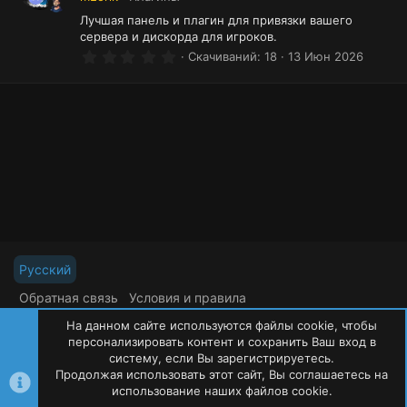
ё
з
Лучшая панель и плагин для привязки вашего
д
сервера и дискорда для игроков.
0
Скачиваний
18
13 Июн 2026
.
0
0
з
в
ё
з
д
Русский
Обратная связь
Условия и правила
Политика конфиденциальности
Помощь
На данном сайте используются файлы cookie, чтобы
R
S
персонализировать контент и сохранить Ваш вход в
S
систему, если Вы зарегистрируетесь.
Продолжая использовать этот сайт, Вы соглашаетесь на
©
Oxide Россия
2015-2026
использование наших файлов cookie.
Сверху
Сниз