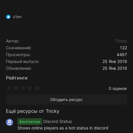
z1en
Р
е
а
к
ц
Автор
Tricky
и
Скачиваний
132
и
Просмотры
4467
:
Первый выпуск
25 Янв 2019
Обновление
25 Янв 2019
Рейтинги
0
0 оценок
.
0
Обсудить ресурс
0
з
Ещё ресурсы от Tricky
в
ё
з
Discord Status
Бесплатное
д
Shows online players as a bot status in discord