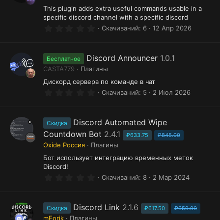
з
This plugin adds extra useful commands usable in a
д
specific discord channel with a specific discord
0
Скачиваний
6
12 Апр 2026
.
0
0
з
Discord Announcer
1.0.1
Бесплатное
в
CASTA779
Плагины
ё
з
Дискорд сервера по команде в чат
д
0
Скачиваний
5
2 Июл 2026
.
0
0
з
Discord Automated Wipe
Скидка
в
Countdown Bot
2.4.1
ё
₽633.75
₽845.00
з
Oxide Россия
Плагины
д
Бот использует интеграцию временных меток
Discord!
0
Скачиваний
8
2 Мар 2024
.
0
0
з
Discord Link
2.1.6
Скидка
₽617.50
₽650.00
в
mEorik
Плагины