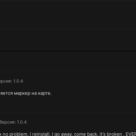
рсия: 1.0.4
яется маркер на карте.
Версия: 1.0.4
ix no problem. I reinstall. I go away. come back. it's broken . 