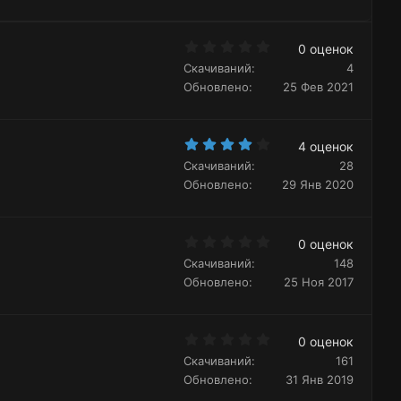
о
н
о
с
ы
л
й
0
о
0 оценок
.
г
с
Скачиваний
4
0
о
0
Обновлено
25 Фев 2021
з
л
в
ё
о
з
с
4
д
4 оценок
.
Скачиваний
28
0
0
Обновлено
29 Янв 2020
з
в
ё
з
0
д
0 оценок
.
Скачиваний
148
0
0
Обновлено
25 Ноя 2017
з
в
ё
з
0
д
0 оценок
.
Скачиваний
161
0
0
Обновлено
31 Янв 2019
з
в