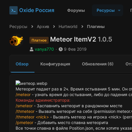
Oxide Россия
Форумы
Ресурсы
Ресурсы
Архив
Hurtworld
Плагины
Meteor ItemV2
1.0.5
Платное
А
Д
vanya770
9 Фев 2019
в
а
т
т
Обзор
Конфигурация
Обновления (6)
От
о
а
р
с
о
з
д
Метеорит падает раз в 2ч. Время остывания 5 мин. Он 
а
/meteor
- узнать время до остывания, либо до падения 
н
Команды администратора:
и
/smeteor
- Заспавнить метеорит в рандомном месте
я
/thmeteor
- Вызвать метеорит на себя (permission meteor.
/thmeteor <nick>
- Вызвать метеор на игрока <nick> (perm
/pmeteor
- Добавить место спавна метеорита
Все точки спавна в файле Position.json, если хотите ука