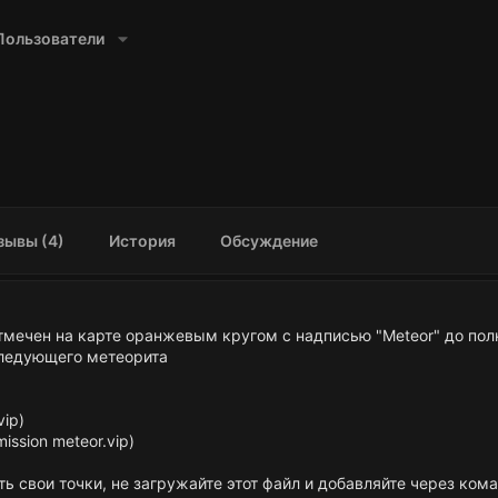
Пользователи
зывы (4)
История
Обсуждение
отмечен на карте оранжевым кругом с надписью "Meteor" до пол
следующего метеорита
vip)
ission meteor.vip)
зать свои точки, не загружайте этот файл и добавляйте через ком