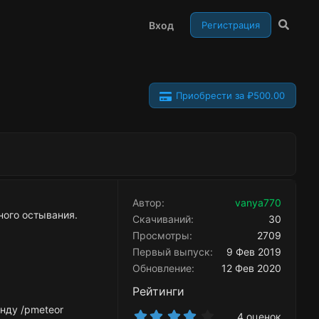
Вход
Регистрация
Приобрести за ₽500.00
Автор
vanya770
ного остывания.
Скачиваний
30
Просмотры
2709
Первый выпуск
9 Фев 2019
Обновление
12 Фев 2020
Рейтинги
анду /pmeteor
4
4 оценок