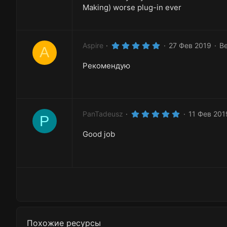
з
Making) worse plug-in ever
в
ё
з
д
5
Aspire
27 Фев 2019
Ве
A
.
0
Рекомендую
0
з
в
ё
з
д
5
PanTadeusz
11 Фев 201
P
.
0
Good job
0
з
в
ё
з
д
Похожие ресурсы