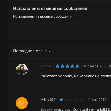
Исправлены языковые сообщения
Исправлены языковые сообщения
Последние отзывы
5
Morrist
11 Янв 2020
Ве
.
0
Работает хорошо, но изредка не появл
0
з
в
ё
з
д
1
Millsy102
11 Авг 2019
M
.
0
Breaks every day. Constant re-install.I f
0