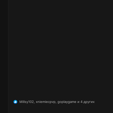
Millsy102
,
xniemiecpvp
,
goplaygame
и 4 других
Р
е
а