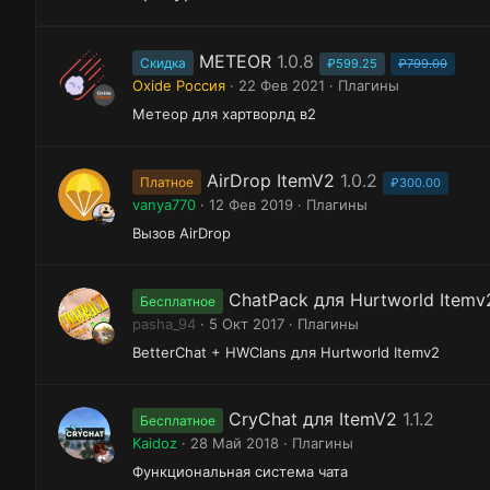
METEOR
1.0.8
Скидка
₽599.25
₽799.00
Oxide Россия
22 Фев 2021
Плагины
Метеор для хартворлд в2
AirDrop ItemV2
1.0.2
Платное
₽300.00
vanya770
12 Фев 2019
Плагины
Вызов AirDrop
ChatPack для Hurtworld Itemv
Бесплатное
pasha_94
5 Окт 2017
Плагины
BetterChat + HWClans для Hurtworld Itemv2
CryChat для ItemV2
1.1.2
Бесплатное
Kaidoz
28 Май 2018
Плагины
Функциональная система чата