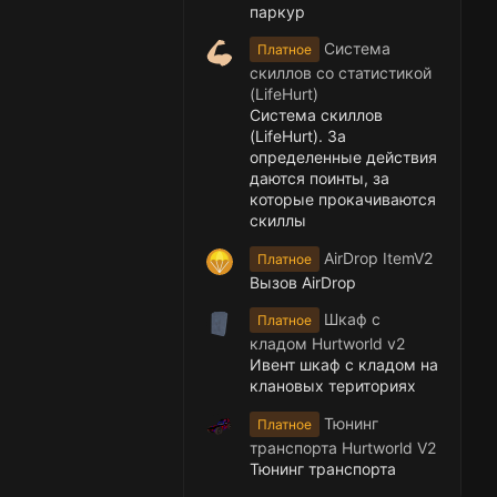
паркур
Система
Платное
скиллов со статистикой
(LifeHurt)
Система скиллов
(LifeHurt). За
определенные действия
даются поинты, за
которые прокачиваются
скиллы
AirDrop ItemV2
Платное
Вызов AirDrop
Шкаф с
Платное
кладом Hurtworld v2
Ивент шкаф с кладом на
клановых териториях
Тюнинг
Платное
транспорта Hurtworld V2
Тюнинг транспорта