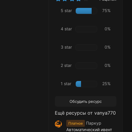
.
0
5 star
75%
0
з
в
ё
4 star
0%
з
д
3 star
0%
2 star
0%
1 star
25%
Обсудить ресурс
Ещё ресурсы от vanya770
Паркур
Платное
Автоматический ивент