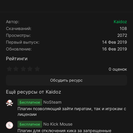
е
а
к
ц
Автор
Kaidoz
и
Скачиваний
108
и
Просмотры
2072
:
Первый выпуск
14 Фев 2019
Обновление
16 Фев 2019
Рейтинги
0
0 оценок
.
0
Обсудить ресурс
0
з
Ещё ресурсы от Kaidoz
в
ё
з
NoSteam
Бесплатное
д
Плагин позволяющий зайти пиратам, так и игрокам с
лицензии
No Kick Mouse
Бесплатное
Плагин для отключения кика за запрещенные