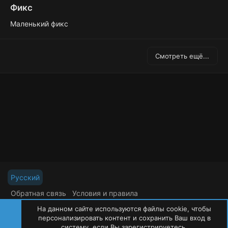
Фикс
Маленький фикс
Смотреть ещё...
Русский
Обратная связь
Условия и правила
Политика конфиденциальности
Помощь
На данном сайте используются файлы cookie, чтобы
R
S
персонализировать контент и сохранить Ваш вход в
S
систему, если Вы зарегистрируетесь.