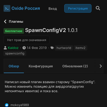
Oxide Россия
Вход
Регистрация
Плагины
SpawnConfigV2
1.0.1
Бесплатное
Нет прав для скачивания
А
Д
Т
Kaidoz
14 Фев 2019
hurtworld
itemv2
в
а
е
spawnconfig
т
т
г
о
а
и
р
с
Обзор
Конфигурация
Обновления (2)
Исто
о
з
д
Написал новый плагин взамен старому "SpawnConfig".
а
Можно изменить позицию для аирдропа(других
н
непонятных ивентов) и пока все.
и
я
mokoya1989
Р