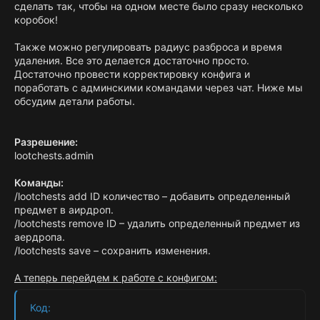
сделать так, чтобы на одном месте было сразу несколько
коробок!
Также можно регулировать радиус разброса и время
удаления. Все это делается достаточно просто.
Достаточно провести корректировку конфига и
поработать с админскими командами через чат. Ниже мы
обсудим детали работы.
Разрешение:
lootchests.admin
Команды:
/lootchests add ID количество – добавить определенный
предмет в аирдроп.
/lootchests remove ID – удалить определенный предмет из
аердропа.
/lootchests save – сохранить изменения.
А теперь перейдем к работе с конфигом:
Код: