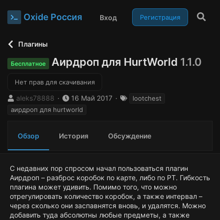
Oxide Россия
Вход
Регистрация
Плагины
Аирдроп для HurtWorld
1.1.0
Бесплатное
Нет прав для скачивания
А
Д
Т
aleks78888
16 Май 2017
lootchest
в
а
е
аирдроп для hurtworld
т
т
г
о
а
и
р
с
Обзор
История
Обсуждение
о
з
д
С недавних пор спросом начал пользоваться плагин
а
Аирдроп – разброс коробок по карте, либо по РТ. Гибкость
н
плагина может удивить. Помимо того, что можно
и
отрегулировать количество коробок, а также интервал –
я
через сколько они заспавнятся вновь, и удалятся. Можно
добавить туда абсолютны любые предметы, а также