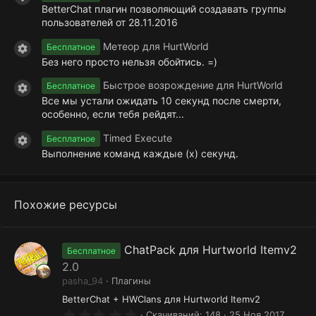
BetterChat плагин позволяющий создавать группы
пользователей от 28.11.2016
Метеор для HurtWorld
Бесплатное
Иконка ресурса
Без него просто нельзя обойтись. =)
Быстрое возрождение для HurtWorld
Бесплатное
Иконка ресурса
Все мы устали ожидать 10 секунд после смерти,
особенно, если тебя рейдят...
Timed Execute
Бесплатное
Иконка ресурса
Выполнение команд каждые (х) секунд.
Похожие ресурсы
ChatPack для Hurtworld Itemv2
Бесплатное
2.0
pasha_94
Плагины
BetterChat + HWClans для Hurtworld Itemv2
0
Скачиваний
148
25 Ноя 2017