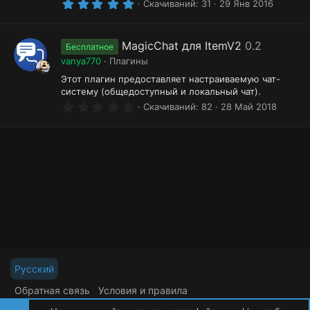
о
5
Скачиваний
31
29 Янв 2016
.
н
0
0
к
з
MagicChat для ItemV2
0.2
Бесплатное
в
а
vanya770
Плагины
ё
з
р
Этот плагин предоставляет настраиваемую чат-
д
систему (общедоступный и локальный чат).
е
0
Скачиваний
82
28 Май 2018
с
.
0
у
0
з
р
в
ё
с
з
д
а
Русский
Обратная связь
Условия и правила