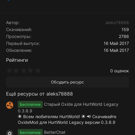
Р
е
а
к
ц
Автор
aleks78888
и
Скачиваний
159
и
Просмотры
2786
:
Первый выпуск
16 Май 2017
Обновление
16 Май 2017
Рейтинги
0
0 оценок
.
0
Обсудить ресурс
0
з
Ещё ресурсы от aleks78888
в
ё
з
Старый Oxide для HurtWorld Legacy
Бесплатное
д
0.3.8.9
🌟 Всем любителям HurtWorld! 🌟 📢 Скачивайте
OxideMod для HurtWorld Legacy версии 0.3.8.9
BetterChat
Бесплатное
Иконка ресурса