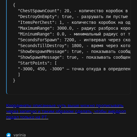
{

  "ChestSpawnCount": 20, - количество коробок в аир
  "DestroyOnEmpty": true, - разрушать ли пустые кор
  "ItemsPerChest": 1, - количество коробок на одном
  "MaximumRange": 3000.0, - радиус разброса коробок
  "MininumRange": 0.0, - минимальный радиус от точк
  "SecondsForSpawn": 7200, - интвервал через скольк
  "SecondsTillDestroy": 1800, - время через которое
  "ShowDespawnMessage": true, - показывать сообщени
  "ShowSpawnMessage": true, - показывать сообщения 
  "StartPoints": [

  "-3000, 450, -3000" – точка откуда в определенном
  ]

}
Координаты описанные чуть выше можно прописывать
через запятую и таким образом сделать, чтобы аирдроп
падал только на РТ.
varinia