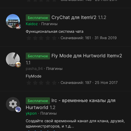
.
0
0
з
CryChat для ItemV2
1.1.2
Бесплатное
в
Kaidoz
Плагины
ё
з
Функциональная система чата
д
0
Скачиваний
161
31 Янв 2019
.
0
0
з
Fly Mode для Hurtworld Itemv2
Бесплатное
в
1.1
ё
з
pasha_94
Плагины
д
FlyMode
0
Скачиваний
197
25 Ноя 2017
.
0
0
з
Irc - временные каналы для
Бесплатное
в
Hurtworld
1.2
ё
И
з
ykpon
Плагины
д
к
Создайте свой временный канал для клана, друзей,
администраторов, и т.д...