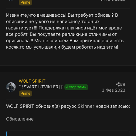
Prime
Извините,что вмешиваюсь! Вы требует обновы? В
описании не у кого не написано,что он их
гарантирует!!! Поддержка плагинов идёт,мои вроде
все робят. Вы покупаете реплики,не отличимы от
оригинала!!! Мы не сливаем Вам оригинал,если есть
косяк,то мы услышали,и будем работать над этим!
WOLF SPIRIT
#8
ᛉᚠSVART UTVIKLERᛉᚠ
Автор темы
3 Фев 2023
Prime
WOLF SPIRIT обновил(а) ресурс
Skinner
новой записью:
Обновление