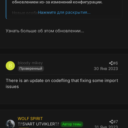
обновлением из-за изменений конфигурации.
Нажмите для раскрытия...
Новые особенности:
Команда /SkinBase — позволяет скинить все
Узнать больше об этом обновлении...
развертываемые объекты на вашей базе на
скинкрафт по умолчанию. При желании вы
можете указать некоторые неприятные вещи,
такие как /skinbase спальный мешок, только
для спальных мешков.
Команда /SkinAll —...
bloody mikey
#6
B
30 Янв 2023
Проверенный
There is an update on codefling that fixing some import
issues
WOLF SPIRIT
#7
ᛉᚠSVART UTVIKLERᛉᚠ
Автор темы
31 Янв 2023