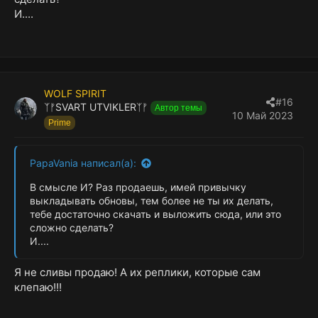
И....
WOLF SPIRIT
#16
ᛉᚠSVART UTVIKLERᛉᚠ
Автор темы
10 Май 2023
Prime
PapaVania написал(а):
В смысле И? Раз продаешь, имей привычку
выкладывать обновы, тем более не ты их делать,
тебе достаточно скачать и выложить сюда, или это
сложно сделать?
И....
Я не сливы продаю! А их реплики, которые сам
клепаю!!!