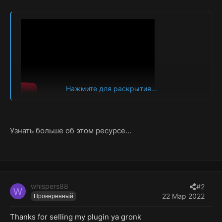
Нажмите для раскрытия...
О Скиннере​
Узнать больше об этом ресурсе...
Skinner позволяет с легкостью снимать кожу со
всех предметов.
Функции:
Развертываемые скины/предметы, которые
whispers88
#2
вы уже разместили
W
22 Мар 2022
Проверенный
Автоматически созданные предметы из
скина!!
Автоматически скиньте все предметы в
Thanks for selling my plugin ya gronk