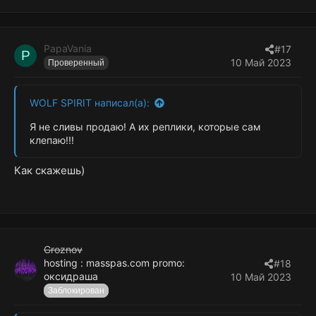
PapaVania
#17
P
10 Май 2023
Проверенный
WOLF SPIRIT написал(а):
Я не сливы продаю! А их реплики, которые сам
клепаю!!!
Как скажешь)
Groznov
hosting : masspas.com promo:
#18
оксидраша
10 Май 2023
Заблокирован