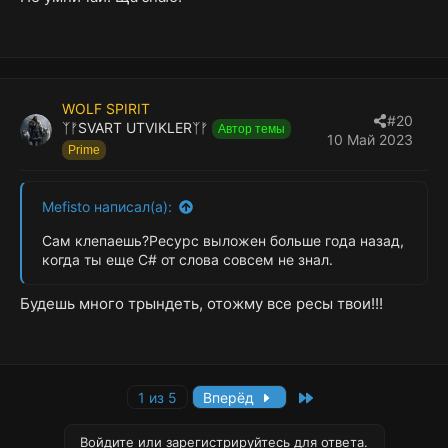
WOLF SPIRIT
#20
ᛉᚠSVART UTVIKLERᛉᚠ
Автор темы
10 Май 2023
Prime
Mefisto написал(а):
Сам клепаешь?Ресурс выложен больше года назад,
когда ты еще С# от слова совсем не знал.
Будешь много трындеть, отожму все ресы твои!!!
Last
1 из 5
Вперёд
Войдите или зарегистрируйтесь для ответа.