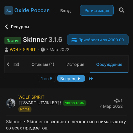
Oxide Россия
Вход
Регистрация
Ресурсы
Skinner
3.1.6
Приобрести за ₽900.00
Плагин
А
Д
WOLF SPIRIT
7 Мар 2022
в
а
т
т
ения (33)
Отзывы (1)
История
Обсуждение
о
а
р
н
т
а
Last
1 из 5
Вперёд
е
ч
м
а
ы
л
WOLF SPIRIT
а
#1
ᛉᚠSVART UTVIKLERᛉᚠ
Автор темы
7 Мар 2022
Prime
Skinner
- Skinner позволяет с легкостью снимать кожу
со всех предметов.