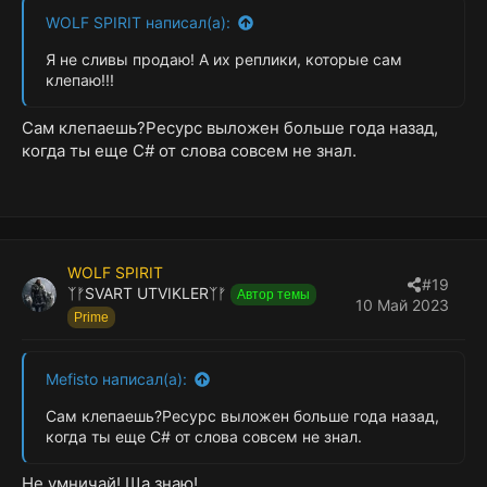
WOLF SPIRIT написал(а):
Я не сливы продаю! А их реплики, которые сам
клепаю!!!
Сам клепаешь?Ресурс выложен больше года назад,
когда ты еще С# от слова совсем не знал.
WOLF SPIRIT
#19
ᛉᚠSVART UTVIKLERᛉᚠ
Автор темы
10 Май 2023
Prime
Mefisto написал(а):
Сам клепаешь?Ресурс выложен больше года назад,
когда ты еще С# от слова совсем не знал.
Не умничай! Ща знаю!