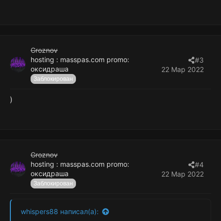
вашем инвентаре.
Автоматически скиньте все предметы в
ящиках для хранения.
Скиньте любой предмет после того, как он
был создан
Groznov
Автоматически обновляется новыми
hosting : masspas.com promo:
одобренными скинами...
#3
оксидраша
22 Мар 2022
Заблокирован
)
Groznov
hosting : masspas.com promo:
#4
оксидраша
22 Мар 2022
Заблокирован
whispers88 написал(а):