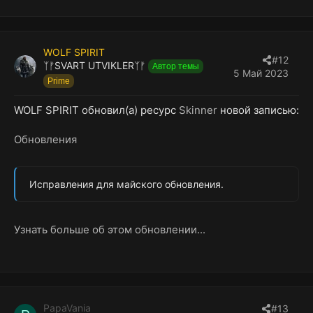
WOLF SPIRIT
#12
ᛉᚠSVART UTVIKLERᛉᚠ
Автор темы
5 Май 2023
Prime
WOLF SPIRIT обновил(а) ресурс
Skinner
новой записью:
Обновления
Исправления для майского обновления.
Узнать больше об этом обновлении...
PapaVania
#13