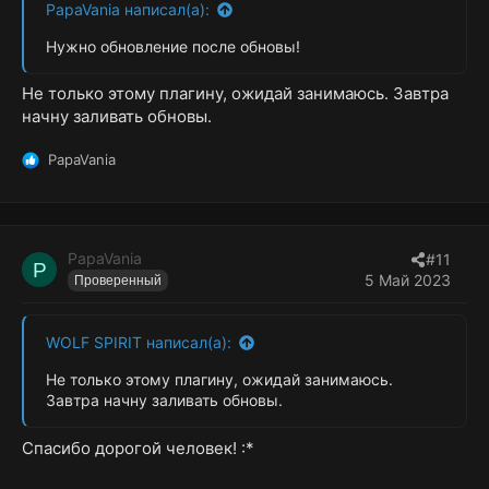
PapaVania написал(а):
Нужно обновление после обновы!
Не только этому плагину, ожидай занимаюсь. Завтра
начну заливать обновы.
PapaVania
Р
е
а
к
ц
PapaVania
#11
и
P
5 Май 2023
Проверенный
и
:
WOLF SPIRIT написал(а):
Не только этому плагину, ожидай занимаюсь.
Завтра начну заливать обновы.
Спасибо дорогой человек! :*