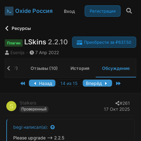
Oxide Россия
Вход
Регистрация
Ресурсы
LSkins
2.2.10
Приобрести за ₽637.50
Плагин
А
Д
Esenija
7 Апр 2022
в
а
т
т
ния (27)
Отзывы (10)
История
Обсуждение
о
а
р
н
т
а
First
Last
Назад
14 из 15
Вперёд
е
ч
м
а
ы
л
Stalkers
#261
S
а
17 Окт 2025
Проверенный
begi написал(а):
Please upgrade --> 2.2.5