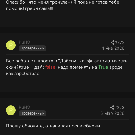
Спасибо , что меня тронула=) Я пока не готов тебе
помочь! греби сама!!!
PuHO
#272
P
4 Янв 2026
Проверенный
Все работает, просто в "Добавить в кфг автоматически
скин?(true = да)":
false
, надо поменять на
True
вроде
как заработало.
PuHO
#273
P
5 Мар 2026
Проверенный
Прошу обновите, отвалился после обновы.