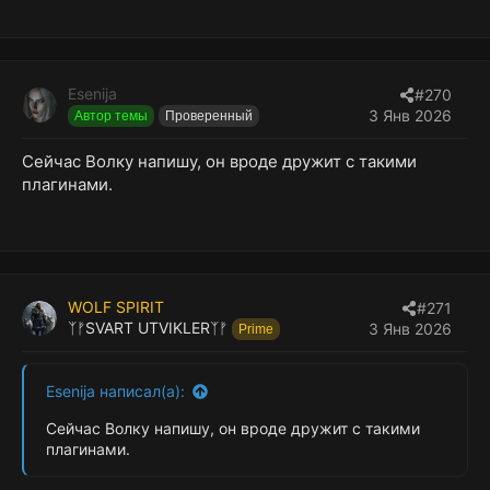
Esenija
#270
3 Янв 2026
Автор темы
Проверенный
Сейчас Волку напишу, он вроде дружит с такими
плагинами.
WOLF SPIRIT
#271
ᛉᚠSVART UTVIKLERᛉᚠ
3 Янв 2026
Prime
Esenija написал(а):
Сейчас Волку напишу, он вроде дружит с такими
плагинами.