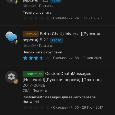
ё
₽9.00
И
р
з
Nixon04
Плагины
д
к
е
Фильтр слов чата
0
Скачиваний
24
17 Янв 2020
о
с
.
0
н
у
0
з
BetterChat[Universal][Русская
к
р
Платное
в
версия]
5.2.1
ё
₽20.00
а
с
з
Nixon04
Плагины
д
р
а
Плагин чата с группами
е
3
Скачиваний
88
10 Фев 2020
.
с
5
0
у
з
CustomDeathMessages
Бесплатное
в
р
[Hurtworld][Русская версия] [Платное]
ё
И
з
2017-06-29
с
д
ОВЛ
Плагины
к
а
CustomDeathMessages для вашего сервера
о
Hurtworld
н
0
Скачиваний
50
29 Июн 2017
.
0