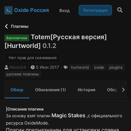
Oxide Россия
Вход
Регистрация
Плагины
Totem[Русская версия]
Бесплатное
[Hurtworld]
0.1.2
Нет прав для скачивания
А
Д
Т
Nixon04
5 Июн 2017
hurtworld
oxide
plugins
в
а
е
русские плагины
т
т
г
о
а
и
р
с
Обзор
Обновления (1)
История
Обсуждени
о
з
д
|Описание плагина
а
Magic Stakes
,с официального
За основу взят плагин
н
и
ресурса OxideMode.
я
Плагин предназначен для установки спавна