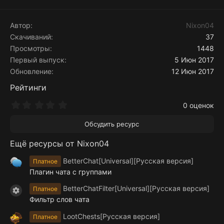
Автор
Nixon04
Скачиваний
37
Просмотры
1448
Первый выпуск
5 Июн 2017
Обновление
12 Июн 2017
Рейтинги
0
0 оценок
.
0
Обсудить ресурс
0
з
Ещё ресурсы от Nixon04
в
ё
з
BetterChat[Universal][Русская версия]
Платное
д
Плагин чата с группами
BetterChatFilter[Universal][Русская версия]
Платное
Иконка ресурса
Фильтр слов чата
LootChests[Русская версия]
Платное