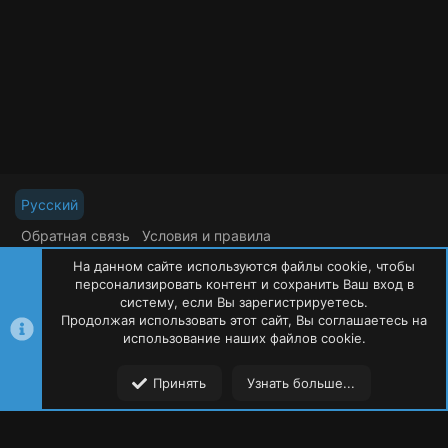
к
0
а
з
в
р
ё
з
е
д
с
у
р
с
Русский
а
Обратная связь
Условия и правила
Политика конфиденциальности
Помощь
На данном сайте используются файлы cookie, чтобы
R
S
персонализировать контент и сохранить Ваш вход в
S
систему, если Вы зарегистрируетесь.
Продолжая использовать этот сайт, Вы соглашаетесь на
©
Oxide Россия
2015-2026
использование наших файлов cookie.
Сверху
Сниз
Принять
Узнать больше...
Форумы
Ресурсы
Пользователи
Меню