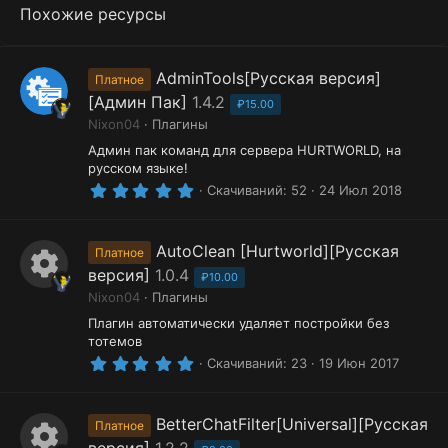
Похожие ресурсы
AdminTools[Русская версия]
Платное
[Админ Пак]
1.4.2
₽15.00
Nixon04
Плагины
Админ пак команд для сервера HURTWORLD, на
русском языке!
5
Скачиваний
52
24 Июл 2018
.
0
0
з
AutoClean [Hurtworld][Русская
Платное
в
версия]
1.0.4
ё
₽10.00
И
з
Nixon04
Плагины
д
к
Плагин автоматически удаляет постройки без
тотемов
о
5
Скачиваний
23
19 Июн 2017
.
н
0
0
к
з
BetterChatFilter[Universal][Русская
Платное
а
в
версия]
1.2.2