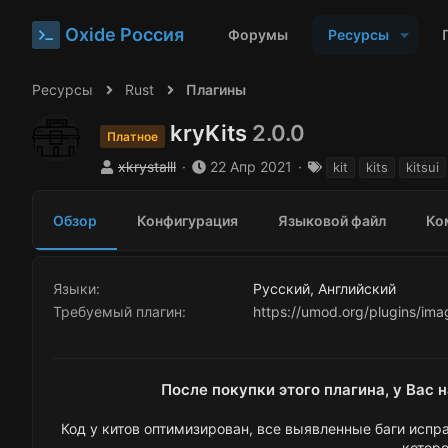
Oxide Россия
Форумы
Ресурсы
Ресурсы
Rust
Плагины
kryKits
2.0.0
Платное
А
Д
Т
xkrystalll
22 Апр 2021
kit
kits
kitsui
в
а
е
т
т
г
Обзор
Конфигурация
Языковой файл
Ко
о
а
и
р
с
о
з
Языки
Русский
Английский
д
Требуемый плагин
https://umod.org/plugins/imag
а
н
и
я
После покупки этого плагина, у Вас 
Код у китов оптимизирован, все выявленные баги испр
которо