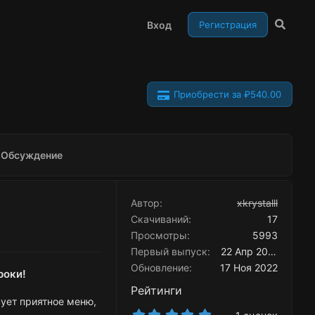
Вход
Регистрация
Приобрести за ₽540.00
Обсуждение
Автор
xkrystalll
Скачиваний
17
Просмотры
5993
Первый выпуск
22 Апр 2021
Обновление
17 Ноя 2022
роки!
Рейтинги
вует приятное меню,
5