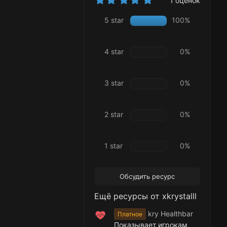
1 оценок
.
0
5 star
100%
0
з
в
ё
4 star
0%
з
д
3 star
0%
2 star
0%
1 star
0%
Обсудить ресурс
Ещё ресурсы от xkrystalll
kry Healthbar
Платное
Показывает игрокам