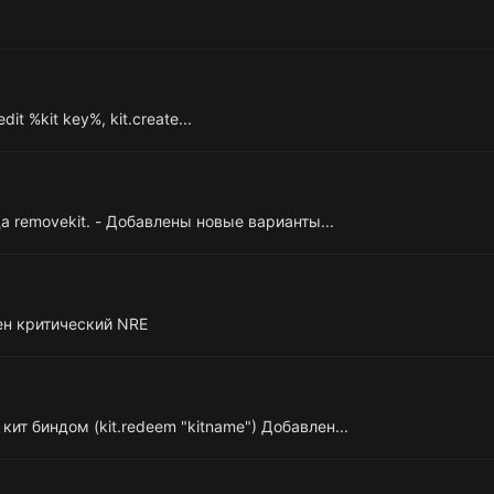
dit %kit key%, kit.create...
 removekit. - Добавлены новые варианты...
ен критический NRE
ит биндом (kit.redeem "kitname") Добавлен...