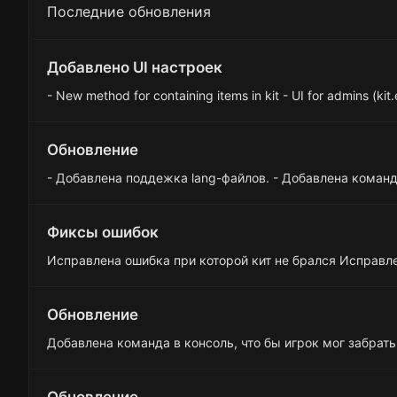
ц
Последние обновления
и
и
:
Добавлено UI настроек
- New method for containing items in kit - UI for admins (kit.e
Обновление
- Добавлена поддежка lang-файлов. - Добавлена команда
Фиксы ошибок
Исправлена ошибка при которой кит не брался Исправл
Обновление
Добавлена команда в консоль, что бы игрок мог забрать к
Обновление