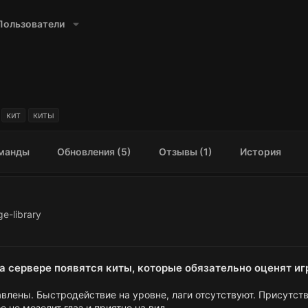
Пользователи
кит
киты
манды
Обновления (5)
Отзывы (1)
История
e-library
на сервере появятся киты, которые обязательно оценят иг
авлены. Быстродействие на уровне, лаги отсутствуют. Присутст
е не мозолит глаз и приятно на вид.