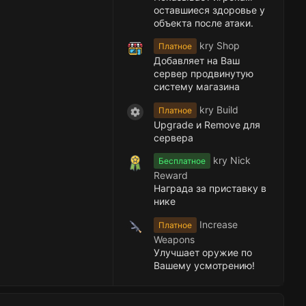
оставшиеся здоровье у
объекта после атаки.
kry Shop
Платное
Добавляет на Ваш
сервер продвинутую
систему магазина
kry Build
Платное
Иконка ресурса
Upgrade и Remove для
сервера
kry Nick
Бесплатное
Reward
Награда за приставку в
нике
Increase
Платное
Weapons
Улучшает оружие по
Вашему усмотрению!