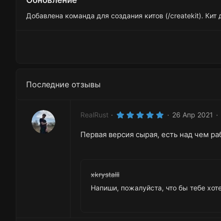
Добавлена команда для создания китов (/createkit). Кит 
Последние отзывы
5
RealRust
26 Апр 2021
.
0
Первая версия сырая, есть над чем раб
0
з
в
ё
з
д
xkrystalll
Напиши, пожалуйста, что бы тебе хоте