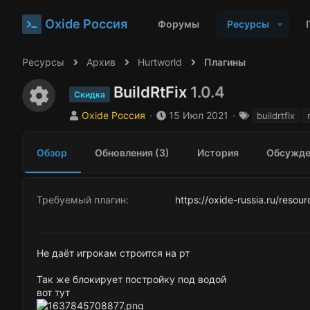
Oxide Россия
Форумы
Ресурсы
Ресурсы
Архив
Hurtworld
Плагины
BuildRtFix
1.0.4
Иконка ресурса
Скидка
А
Д
Т
Oxide Россия
15 Июл 2021
buildrtfix
в
а
е
т
т
г
Обзор
Обновления (3)
История
Обсужде
о
а
и
р
с
о
з
Требуемый плагин
https://oxide-russia.ru/resou
д
а
н
и
Не даёт игрокам строится на рт
я
Так же блокирует постройку под водой
вот тут