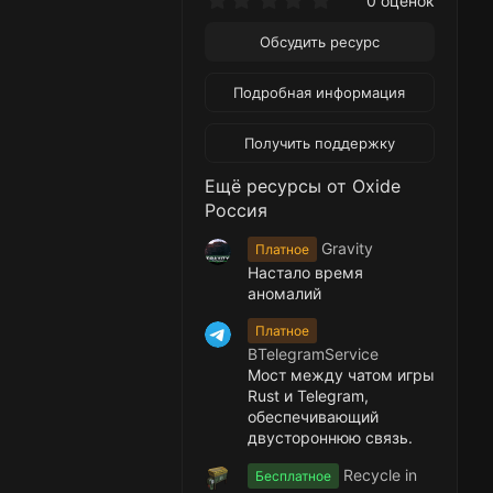
0 оценок
.
0
Обсудить ресурс
0
з
в
Подробная информация
ё
з
д
Получить поддержку
Ещё ресурсы от Oxide
Россия
Gravity
Платное
Настало время
аномалий
Платное
BTelegramService
Мост между чатом игры
Rust и Telegram,
обеспечивающий
двустороннюю связь.
Recycle in
Бесплатное