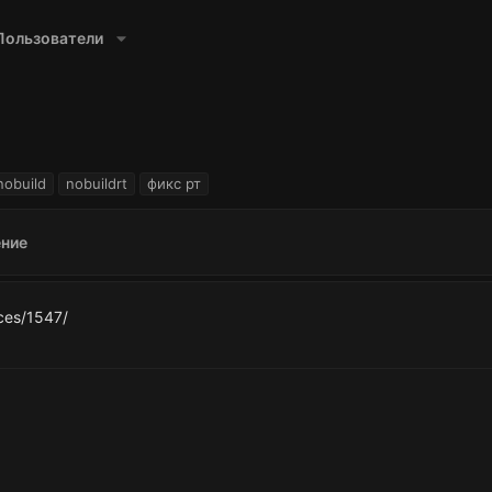
Пользователи
nobuild
nobuildrt
фикс рт
ние
rces/1547/