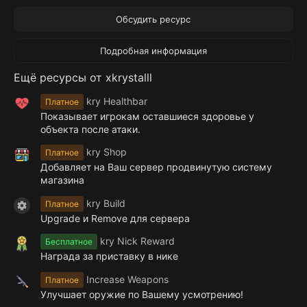
Обсудить ресурс
Подробная информация
Ещё ресурсы от xkrystalll
kry Healthbar
Платное
Показывает игрокам оставшиеся здоровье у
объекта после атаки.
kry Shop
Платное
Добавляет на Ваш сервер продвинутую систему
магазина
kry Build
Платное
Иконка ресурса
Upgrade и Remove для сервера
kry Nick Reward
Бесплатное
Награда за приставку в нике
Increase Weapons
Платное
Улучшает оружие по Вашему усмотрению!