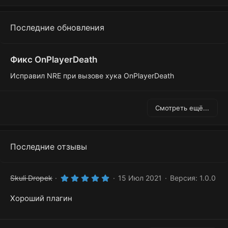
Последние обновления
Фикс OnPlayerDeath
Исправил NRE при вызове хука OnPlayerDeath
Смотреть ещё...
Последние отзывы
5
Skuli Dropek
15 Июл 2021
Версия: 1.0.0
.
0
Хороший плагин
0
з
в
ё
з