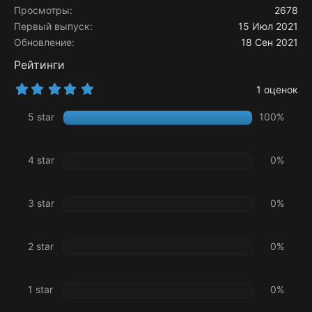
и
Просмотры
2678
:
Первый выпуск
15 Июл 2021
Обновление
18 Сен 2021
Рейтинги
5
1 оценок
.
0
5 star
100%
0
з
в
ё
4 star
0%
з
д
3 star
0%
2 star
0%
1 star
0%