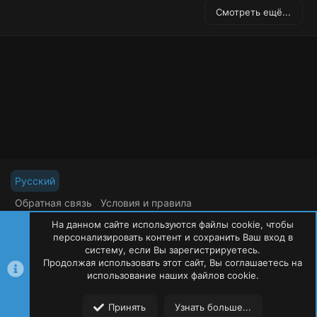
д
Смотреть ещё...
Русский
Обратная связь
Условия и правила
Политика конфиденциальности
Помощь
На данном сайте используются файлы cookie, чтобы
R
S
персонализировать контент и сохранить Ваш вход в
S
систему, если Вы зарегистрируетесь.
Продолжая использовать этот сайт, Вы соглашаетесь на
©
Oxide Россия
2015-2026
использование наших файлов cookie.
Сверху
Сниз
Принять
Узнать больше...