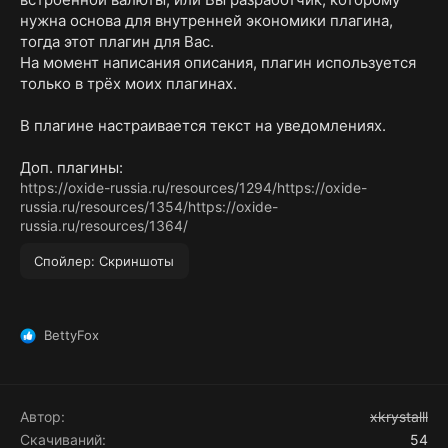
нужна основа для внутренней экономики плагина,
тогда этот плагин для Вас.
На момент написания описания, плагин используется
только в трёх моих плагинах.
В плагине настраивается текст на уведомлениях.
Доп. плагины:
https://oxide-russia.ru/resources/1294/
https://oxide-
russia.ru/resources/1354/
https://oxide-
russia.ru/resources/1364/
Спойлер:
Скриншоты
BettyFox
Р
е
а
к
ц
Автор
xkrystalll
и
Скачиваний
54