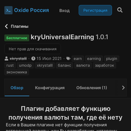
Oxide Россия
Вход
Регистрация
Плагины
kryUniversalEarning
1.0.1
Бесплатное
Нет прав для скачивания
А
Д
Т
xkrystalll
15 Июл 2021
earn
earning
plugin
в
а
е
rust
umodp
xkrystalll
баланс
валюта
заработок
т
т
г
экономика
о
а
и
р
с
о
Обзор
Конфигурация
Обновления (1)
Отзыв
з
д
а
Плагин добавляет функцию
н
и
получения валюты там, где её нету
я
Если в Вашем плагине нет функции получения
встроенной валюты, или Вы разработчик, которому