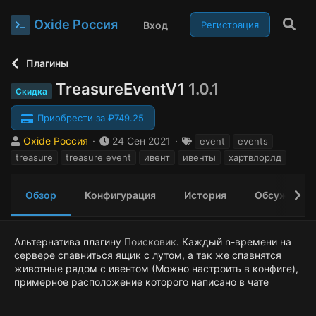
Oxide Россия
Вход
Регистрация
Плагины
TreasureEventV1
1.0.1
Скидка
Приобрести за ₽749.25
А
Д
Т
Oxide Россия
24 Сен 2021
event
events
в
а
е
treasure
treasure event
ивент
ивенты
хартвлорлд
т
т
г
о
а
и
р
с
Обзор
Конфигурация
История
Обсуждени
о
з
д
Альтернатива плагину
Поисковик
. Каждый n-времени на
а
сервере спавниться ящик с лутом, а так же спавнятся
н
животные рядом с ивентом (Можно настроить в конфиге),
и
примерное расположение которого написано в чате
я