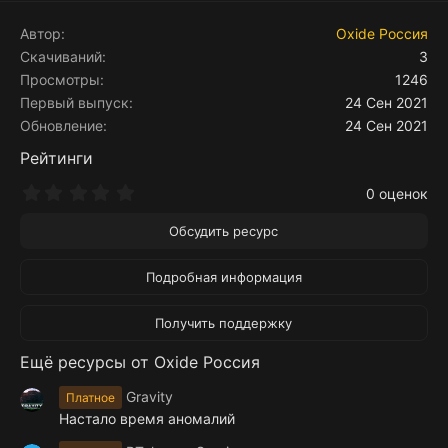
Автор
Oxide Россия
Скачиваний
3
Просмотры
1246
Первый выпуск
24 Сен 2021
Обновление
24 Сен 2021
Рейтинги
0
0 оценок
.
0
Обсудить ресурс
0
з
в
Подробная информация
ё
з
д
Получить поддержку
Ещё ресурсы от Oxide Россия
Gravity
Платное
Настало время аномалий