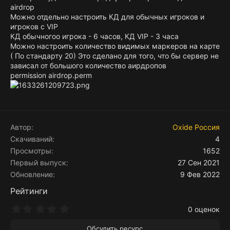
airdrop
Можно отдельно настроить КД для обычных игроков и
игроков с VIP
КД обычногоо игрока - 6 часов, КД VIP - 3 часа
Можно настроить количество видимых маркеров на карте
( По стандарту 20) Это сделано для того, что бы сервер не
зависал от большого количество аирдропов
permission airdrop.perm
Автор
Oxide Россия
Скачиваний
4
Просмотры
1652
Первый выпуск
27 Сен 2021
Обновление
9 Фев 2022
Рейтинги
0
0 оценок
.
0
Обсудить ресурс