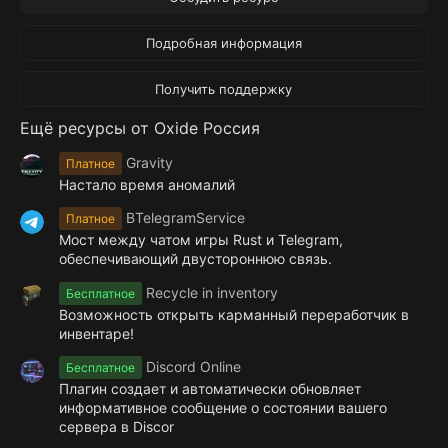
0
з
в
Подробная информация
ё
з
д
Получить поддержку
Ещё ресурсы от Oxide Россия
Gravity
Платное
Настало время аномалий
BTelegramService
Платное
Мост между чатом игры Rust и Telegram,
обеспечивающий двустороннюю связь.
Recycle in inventory
Бесплатное
Возможность открыть карманный переработчик в
инвентаре!
Discord Online
Бесплатное
Плагин создает и автоматически обновляет
информативное сообщение о состоянии вашего
сервера в Discor