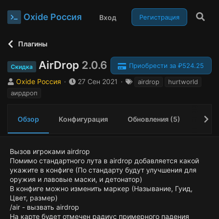
Oxide Россия
Вход
Регистрация
Плагины
AirDrop
2.0.6
Приобрести за ₽524.25
Скидка
А
Д
Т
Oxide Россия
27 Сен 2021
airdrop
hurtworld
в
а
е
аирдроп
т
т
г
о
а
и
р
с
Обзор
Конфигурация
Обновления (5)
Исто
о
з
д
Вызов игроками airdrop
а
Помимо стандартного лута в airdrop добавляется какой
н
укажите в конфиге (По стандарту будут улучшения для
и
оружия и лавовые маски, и детонатор)
я
В конфиге можно изменить маркер (Называние, Гуид,
Цвет, размер)
/air - вызвать airdrop
На карте будет отмечен радиус примерного падения