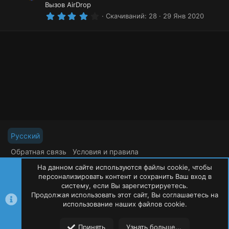
Вызов AirDrop
4
Скачиваний
28
29 Янв 2020
.
0
0
з
в
ё
з
д
Русский
Обратная связь
Условия и правила
Политика конфиденциальности
Помощь
На данном сайте используются файлы cookie, чтобы
R
S
персонализировать контент и сохранить Ваш вход в
S
систему, если Вы зарегистрируетесь.
Продолжая использовать этот сайт, Вы соглашаетесь на
©
Oxide Россия
2015-2026
использование наших файлов cookie.
Сверху
Сниз
Принять
Узнать больше...