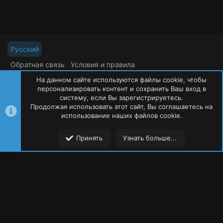
Русский
Обратная связь
Условия и правила
Политика конфиденциальности
Помощь
На данном сайте используются файлы cookie, чтобы
R
S
персонализировать контент и сохранить Ваш вход в
S
систему, если Вы зарегистрируетесь.
Продолжая использовать этот сайт, Вы соглашаетесь на
©
Oxide Россия
2015-2026
использование наших файлов cookie.
Сверху
Сниз
Принять
Узнать больше...
Форумы
Ресурсы
Пользователи
Меню