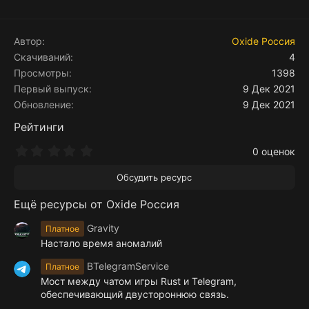
Автор
Oxide Россия
Скачиваний
4
Просмотры
1398
Первый выпуск
9 Дек 2021
Обновление
9 Дек 2021
Рейтинги
0
0 оценок
.
0
Обсудить ресурс
0
з
Ещё ресурсы от Oxide Россия
в
ё
з
Gravity
Платное
д
Настало время аномалий
BTelegramService
Платное
Мост между чатом игры Rust и Telegram,
обеспечивающий двустороннюю связь.