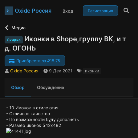
Oxide Россия
Вход
Регистрация
Медиа
Иконки в Shope,группу ВК, и т
Скидка
д. ОГОНЬ
Приобрести за ₽18.75
А
Д
Т
Oxide Россия
9 Дек 2021
иконки
в
а
е
т
т
г
Обзор
Обсуждение
о
а
и
р
с
о
з
- 10 Иконок в стиле огня.
д
- Отличное качество
а
- По возможности буду дополнять
н
- Размер иконок 542х482
и
я