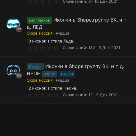
0
Скачиваний
9
10 Дек 2021
.
0
0
з
Иконки в Shope,группу ВК, и т
Бесплатное
в
д. ЛЕД
ё
з
Oxide Россия
Медиа
д
10 иконок в стиле Льда.
0
Скачиваний
182
9 Дек 2021
.
0
0
з
Иконки в Shope,группу ВК, и т д.
Скидка
в
НЕОН
ё
₽18.75
₽25.00
з
Oxide Россия
Медиа
д
12 иконок в стиле Неона.
0
Скачиваний
12
9 Дек 2021
.
0
0
з
в
ё
з
д