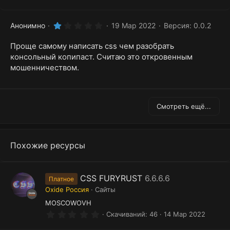
1
Анонимно
19 Мар 2022
Версия: 0.0.2
.
0
Проще самому написать css чем разобрать
0
з
консольный копипаст. Считаю это откровенным
в
мошенничеством.
ё
з
д
Смотреть ещё...
Похожие ресурсы
CSS FURYRUST
6.6.6.6
Платное
Oxide Россия
Сайты
MOSCOWOVH
0
Скачиваний
46
14 Мар 2022
.
0