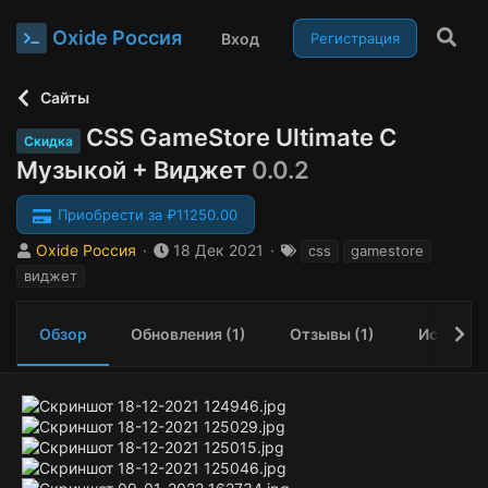
Oxide Россия
Вход
Регистрация
Сайты
CSS GameStore Ultimate С
Скидка
Музыкой + Виджет
0.0.2
Приобрести за ₽11250.00
А
Д
Т
Oxide Россия
18 Дек 2021
css
gamestore
в
а
е
виджет
т
т
г
о
а
и
р
с
Обзор
Обновления (1)
Отзывы (1)
История
о
з
д
а
н
и
я