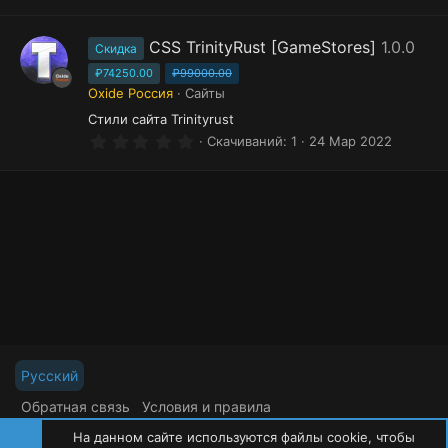
0
0
з
CSS TrinityRust [GameStores]
1.0.0
Скидка
в
ё
₽74250.00
₽99000.00
з
Oxide Россия
Сайты
д
Стили сайта Trinityrust
0
Скачиваний
1
24 Мар 2022
.
0
0
з
в
ё
з
д
Русский
Обратная связь
Условия и правила
Политика конфиденциальности
Помощь
На данном сайте используются файлы cookie, чтобы
R