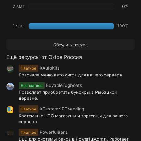
2 star
0%
1 star
100%
Обсудить ресурс
Ещё ресурсы от Oxide Россия
XAutoKits
Платное
Красивое меню авто китов для вашего сервера.
BuyableTugboats
Бесплатное
Позволяет приобретать буксиры в Рыбацкой
деревне.
XCustomNPCVending
Платное
Кастомные НПС магазины и торговцы для вашего
сервера.
PowerfulBans
Платное
DLC для системы банов в PowerfulAdmin. Работает