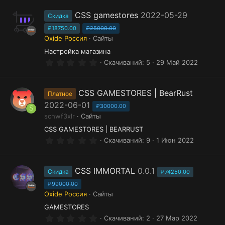
0
з
CSS gamestores
2022-05-29
Скидка
в
ё
₽18750.00
₽25000.00
з
Oxide Россия
Сайты
д
Настройка магазина
0
Скачиваний
5
29 Май 2022
.
0
0
з
CSS GAMESTORES | BearRust
Платное
в
2022-06-01
ё
₽30000.00
S
з
schwf3xlr
Сайты
д
CSS GAMESTORES | BEARRUST
0
Скачиваний
9
1 Июн 2022
.
0
0
з
CSS IMMORTAL
0.0.1
Скидка
₽74250.00
в
ё
₽99000.00
з
Oxide Россия
Сайты
д
GAMESTORES
0
Скачиваний
2
27 Мар 2022
.