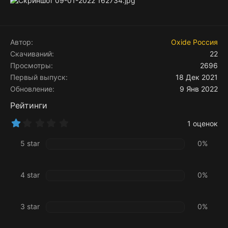
Автор
Oxide Россия
Скачиваний
22
Просмотры
2696
Первый выпуск
18 Дек 2021
Обновление
9 Янв 2022
Рейтинги
1
1 оценок
.
0
5 star
0%
0
з
в
ё
4 star
0%
з
д
3 star
0%