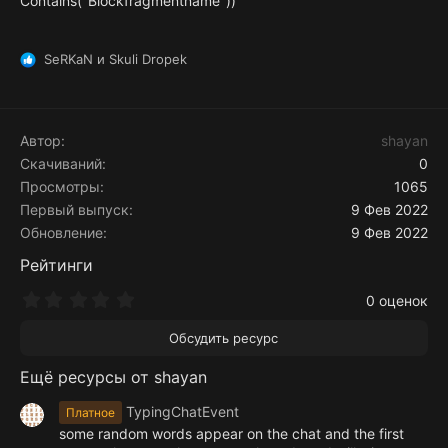
Contains("Blockfragmentname"))
SeRKaN
и
Skuli Dropek
Р
е
а
к
ц
Автор
shayan
и
Скачиваний
0
и
Просмотры
1065
:
Первый выпуск
9 Фев 2022
Обновление
9 Фев 2022
Рейтинги
0
0 оценок
.
0
Обсудить ресурс
0
з
Ещё ресурсы от shayan
в
ё
з
TypingChatEvent
Платное
д
some random words appear on the chat and the first