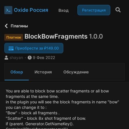
Oxide Россия
Вход
Регистрация
Плагины
BlockBowFragments
1.0.0
Платное
Приобрести за ₽149.00
А
Д
shayan
9 Фев 2022
в
а
т
т
Обзор
История
Обсуждение
о
а
р
с
о
з
You are able to block bow scatter fragments or all bow
д
fragments at the same time.
а
in the plugin you will see the block fragments in name "bow"
н
you can change it to :
и
"Bow" - block all fragments .
я
"Scatter" - block 8x shot fragment of bow.
if (parent. Generator.GetNameKey().