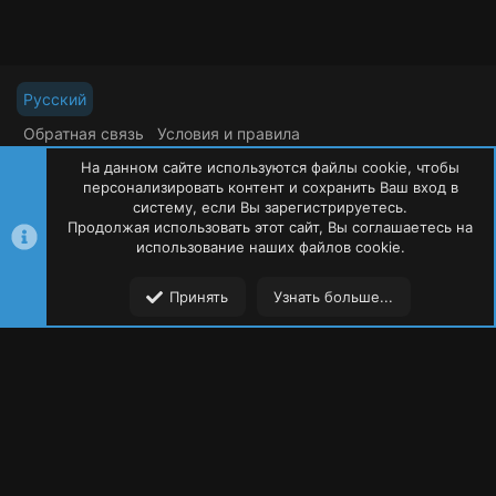
Русский
Обратная связь
Условия и правила
Политика конфиденциальности
Помощь
На данном сайте используются файлы cookie, чтобы
R
S
персонализировать контент и сохранить Ваш вход в
S
систему, если Вы зарегистрируетесь.
Продолжая использовать этот сайт, Вы соглашаетесь на
©
Oxide Россия
2015-2026
использование наших файлов cookie.
Сверху
Сниз
Принять
Узнать больше...
Форумы
Ресурсы
Пользователи
Меню