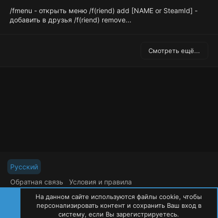
/fmenu - открыть меню /f(riend) add [NAME or SteamId] -
добавить в друзья /f(riend) remove...
Смотреть ещё...
Русский
Обратная связь
Условия и правила
Политика конфиденциальности
Помощь
На данном сайте используются файлы cookie, чтобы
R
S
персонализировать контент и сохранить Ваш вход в
S
систему, если Вы зарегистрируетесь.