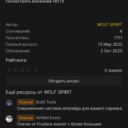
Посмотреть вложение 18173
Автор
WOLF SPIRIT
Скачиваний
4
Просмотры
1711
Первый выпуск
12 Мар 2022
Обновление
2 Окт 2023
Рейтинги
0
0 оценок
.
0
Обсудить ресурс
0
з
Ещё ресурсы от WOLF SPIRIT
в
ё
з
Build Tools
Платное
д
Современная система апгрейда для вашего сервера
Airfield Event
Платное
Плагин от Frustera аналог с более большим