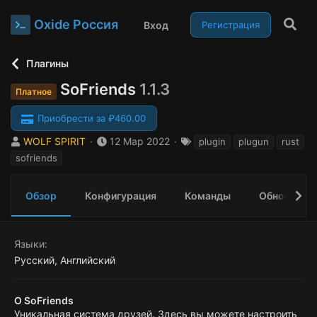
Oxide Россия
Вход
Регистрация
Плагины
SoFriends
1.1.3
Платное
Приобрести за ₽460.00
А
Д
Т
WOLF SPIRIT
12 Мар 2022
plugin
plugun
rust
в
а
е
sofriends
т
т
г
о
а
и
р
с
Обзор
Конфигурация
Команды
Обновления
о
з
д
Языки
а
Русский
Английский
н
и
я
О SoFriends
Уникальная система друзей. Здесь вы можете настроить