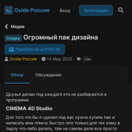
Oxide Россия
Вход
Регистрация
Медиа
Огромный пак дизайна
Скидка
Приобрести за ₽150.00
А
Д
Т
Oxide Россия
14 Мар 2022
пак
в
а
е
т
т
г
Обзор
Обсуждение
о
а
и
р
с
о
з
Друзья делаю под каждого кто не разбирается в
д
программе
а
CINEMA 4D Studio​
н
и
Для того что бы я сделал под вас нужно купить пак и
я
написать мне отвечу быстро (это только для тех кому в
падлу что-либо делать, там на самом деле все просто