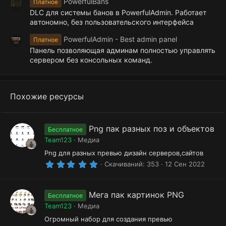
PowerfulBans
Платное
DLC для системы банов в PowerfulAdmin. Работает
автономно, без пользовательского интерфейса
PowerfulAdmin - Best admin panel
Платное
Панель позволяющая админам полностью управлять
сервером без консольных команд.
Похожие ресурсы
Png пак разных поз и объектов
Бесплатное
Team123
Медиа
Png для разных превью дизайн серверов,сайтов
5
Скачиваний
353
12 Сен 2022
.
0
0
з
Мега пак картинок PNG
Бесплатное
в
Team123
Медиа
ё
з
Огромный набор для создания превью
д