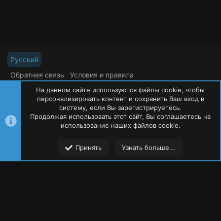
д
Русский
Обратная связь
Условия и правила
Политика конфиденциальности
Помощь
На данном сайте используются файлы cookie, чтобы
R
S
персонализировать контент и сохранить Ваш вход в
S
систему, если Вы зарегистрируетесь.
Продолжая использовать этот сайт, Вы соглашаетесь на
©
Oxide Россия
2015-2026
использование наших файлов cookie.
Сверху
Сниз
Принять
Узнать больше...
Форумы
Ресурсы
Пользователи
Меню