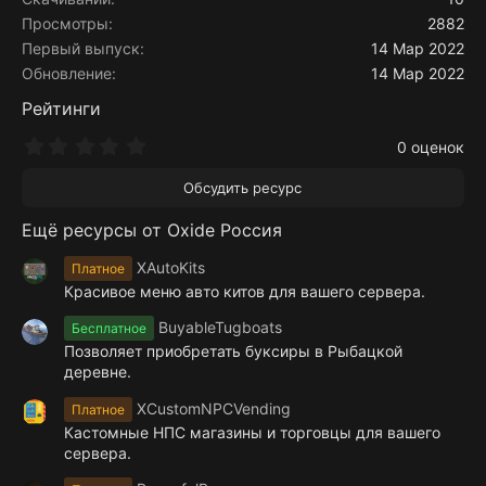
Просмотры
2882
Первый выпуск
14 Мар 2022
Обновление
14 Мар 2022
Рейтинги
0
0 оценок
.
0
Обсудить ресурс
0
з
Ещё ресурсы от Oxide Россия
в
ё
з
XAutoKits
Платное
д
Красивое меню авто китов для вашего сервера.
BuyableTugboats
Бесплатное
Позволяет приобретать буксиры в Рыбацкой
деревне.
XCustomNPCVending
Платное
Кастомные НПС магазины и торговцы для вашего
сервера.