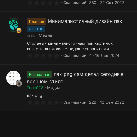
0
Скачиваний
380
22 Окт 2022
.
0
0
з
Минималистичный дизайн пак
Платное
в
ё
₽500.00
з
crab
Медиа
д
Стильный минималистичный пак картинок,
которые вы можете редактировать сами
0
Скачиваний
4
16 Дек 2024
.
0
0
з
пак png сам делал сегодня,в
Бесплатное
в
военном стиле
ё
з
Team123
Медиа
д
пак png
0
Скачиваний
228
13 Сен 2022
.
0
0
з
в
ё
з