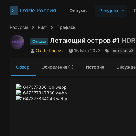
Oxide Россия
Форумы
Ресурсы
Ресурсы
Rust
Префабы
Летающий остров #1
HDR
Скидка
А
Д
Т
Oxide Россия
15 Мар 2022
летающий
в
а
е
т
т
г
Обзор
Обновления (1)
История
Обсужде
о
а
и
р
с
о
з
д
а
н
и
я