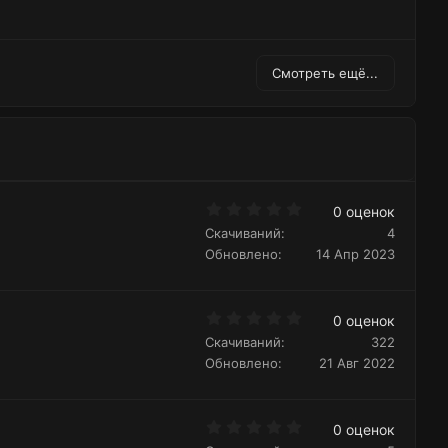
Смотреть ещё...
0
0 оценок
.
Скачиваний
4
0
0
Обновлено
14 Апр 2023
з
в
ё
з
0
д
0 оценок
.
Скачиваний
322
0
0
Обновлено
21 Авг 2022
з
в
ё
з
0
д
0 оценок
.