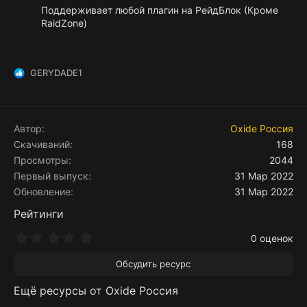
Поддерживает любой плагин на РейдБлок (Кроме
RaidZone)
GERYDADE1
Р
е
а
к
ц
Автор
Oxide Россия
и
Скачиваний
168
и
Просмотры
2044
:
Первый выпуск
31 Мар 2022
Обновление
31 Мар 2022
Рейтинги
0
0 оценок
.
0
Обсудить ресурс
0
з
Ещё ресурсы от Oxide Россия
в
ё