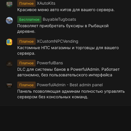
з
XAutoKits
Платное
д
Красивое меню авто китов для вашего сервера.
BuyableTugboats
Бесплатное
Позволяет приобретать буксиры в Рыбацкой
деревне.
XCustomNPCVending
Платное
Кастомные НПС магазины и торговцы для вашего
сервера.
PowerfulBans
Платное
DLC для системы банов в PowerfulAdmin. Работает
автономно, без пользовательского интерфейса
PowerfulAdmin - Best admin panel
Платное
Панель позволяющая админам полностью управлять
сервером без консольных команд.