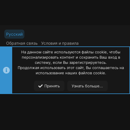
Русский
Обратная связь
Условия и правила
Политика конфиденциальности
Помощь
На данном сайте используются файлы cookie, чтобы
R
S
персонализировать контент и сохранить Ваш вход в
S
систему, если Вы зарегистрируетесь.
Продолжая использовать этот сайт, Вы соглашаетесь на
©
Oxide Россия
2015-2026
использование наших файлов cookie.
Сверху
Сниз
Принять
Узнать больше...
Форумы
Ресурсы
Пользователи
Меню