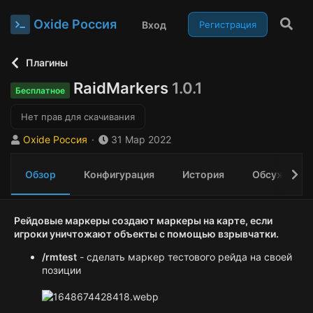
Oxide Россия
Вход
Регистрация
Плагины
RaidMarkers
1.0.1
Бесплатное
Нет прав для скачивания
А
Д
Oxide Россия
31 Мар 2022
в
а
т
т
Обзор
Конфигурация
История
Обсуждени
о
а
р
с
о
з
Рейдовые маркеры
создают маркеры на карте, если
д
игроки уничтожают объекты с помощью взрывчатки.
а
/rmtest
- сделать маркер тестового рейда на своей
н
позиции
и
я