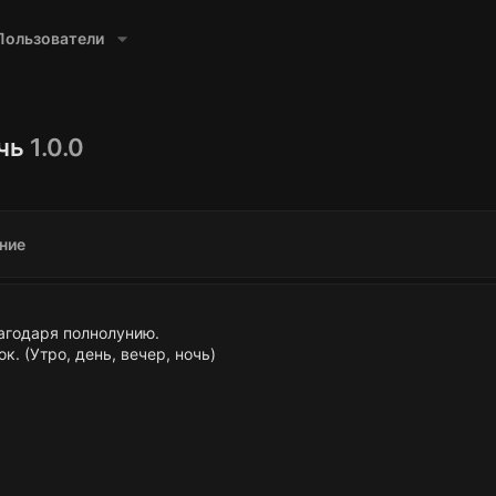
Пользователи
очь
1.0.0
ние
агодаря полнолунию.
. (Утро, день, вечер, ночь)