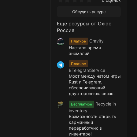
0 оценок
.
0
Обсудить ресурс
0
з
Ещё ресурсы от Oxide
в
ё
Россия
з
д
Gravity
Платное
Настало время
аномалий
Платное
BTelegramService
Мост между чатом игры
Rust и Telegram,
обеспечивающий
двустороннюю связь.
Recycle in
Бесплатное
inventory
Возможность открыть
карманный
переработчик в
инвентаре!