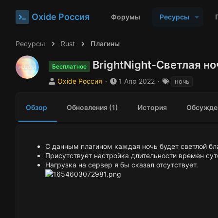
Oxide Россия
Форумы
Ресурсы
Ресурсы
Rust
Плагины
BrightNight-Светлая н
Бесплатное
А
Д
Т
Oxide Россия
1 Апр 2022
ночь
в
а
е
т
т
г
Обзор
Обновления (1)
История
Обсужде
о
а
и
р
с
о
з
д
С данным плагином каждая ночь будет светлой бл
а
Присутствует настройка длительности времен суток
н
Нагрузка на сервер я бы сказал отсутствует.
и
я