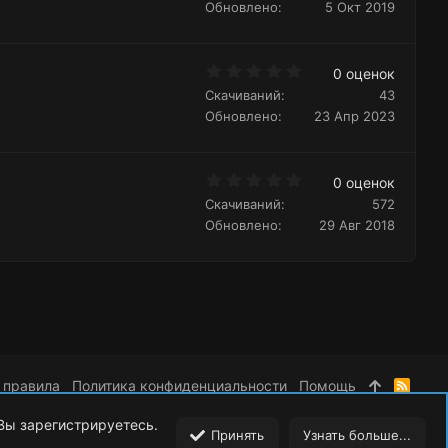
0
Обновлено
5 Окт 2019
з
в
ё
з
0
д
0 оценок
.
Скачиваний
43
0
0
Обновлено
23 Апр 2023
з
в
ё
з
0
д
0 оценок
.
Скачиваний
572
0
0
Обновлено
29 Авг 2018
з
в
ё
з
д
 правила
Политика конфиденциальности
Помощь
R
S
S
 Вы зарегистрируетесь.
Принять
Узнать больше...