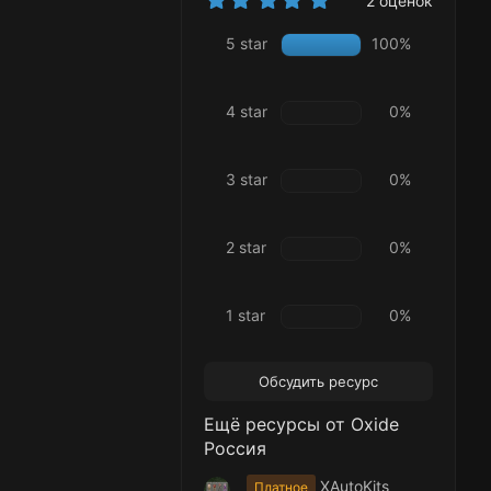
2 оценок
.
0
5 star
100%
0
з
в
ё
4 star
0%
з
д
3 star
0%
2 star
0%
1 star
0%
Обсудить ресурс
Ещё ресурсы от Oxide
Россия
XAutoKits
Платное