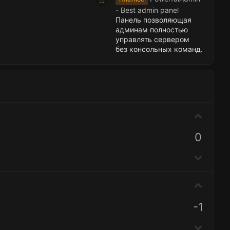
- Best admin panel
Панель позволяющая
админам полностью
управлять сервером
без консольных команд.
П
о
0
з
и
Н
т
е
и
г
в
П
а
н
о
т
ы
-1
з
и
й
и
в
Н
г