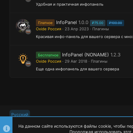
Удобная и практичная инфопанель
с
у
InfoPanel
1.0.0
Платное
р
₽75.00
₽100.00
Oxide Россия
23 Апр 2023
Плагины
с
Красивая инфо-панель для вашего сервера c мно
а
InfoPanel (NONAME)
1.2.3
Бесплатное
Oxide Россия
29 Авг 2018
Плагины
Еще одна инфопанель для вашего сервера
Русский
На данном сайте используются файлы cookie, чтобы пе
Продолжая использовать этот 
©
Oxide Россия
2015-2026