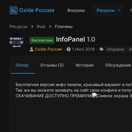
Oxide Россия
Форумы
Ресурсы
Ресурсы
Rust
Плагины
InfoPanel
1.0
Бесплатное
А
Д
Т
Oxide Россия
1 Июл 2018
infopanel
б
в
а
е
т
т
г
Обзор
Отзывы (2)
История
Обсуждение
о
а
и
р
с
о
з
Бесплатная версия инфо панели, красивый вариант и по
д
Так же вы можете заливать на сайт свои конфиги и полу
а
СКАЧИВАНИЕ ДОСТУПНО ПРЕМИУМ!
н
и
я