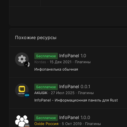
з
д
Похожие ресурсы
InfoPanel
1.0
Бесплатное
Kordas
15 Дек 2021
Плагины
И
Инфопанелька обычная
к
о
InfoPanel
0.0.1
Бесплатное
н
AKUSIK
27 Июл 2025
Плагины
к
InfoPanel - Информационная панель для Rust
а
р
InfoPanel
1.0.0
Бесплатное
Oxide Россия
5 Окт 2019
Плагины
е