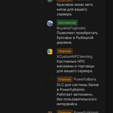
Красивое меню авто
китов для вашего
сервера.
Бесплатное
BuyableTugboats
Позволяет приобретать
буксиры в Рыбацкой
деревне.
Платное
XCustomNPCVending
Кастомные НПС
магазины и торговцы
для вашего сервера.
PowerfulBans
Платное
DLC для системы банов
в PowerfulAdmin.
Работает автономно,
без пользовательского
интерфейса
PowerfulAdmin
Платное