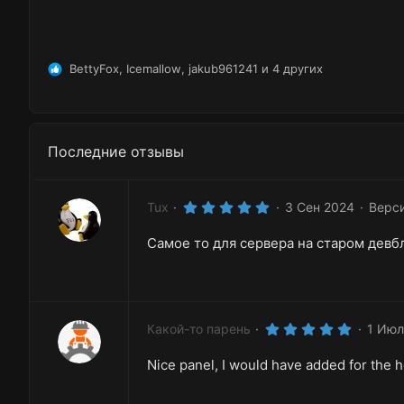
BettyFox
,
Icemallow
,
jakub961241
и 4 других
Р
е
а
к
ц
Последние отзывы
и
и
:
5
Tux
3 Сен 2024
Верси
.
0
Самое то для сервера на старом девб
0
з
в
ё
з
д
5
Какой-то парень
1 Июл
.
0
Nice panel, I would have added for the h
0
з
в
ё