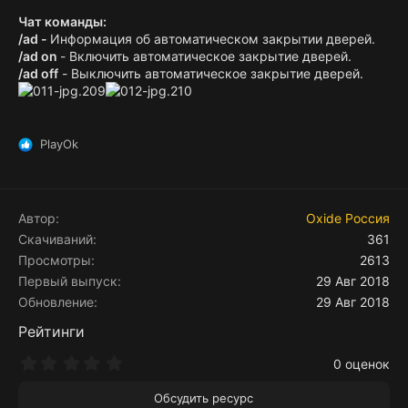
Чат команды:
/ad
-
Информация об автоматическом закрытии дверей.
/ad on
- Включить автоматическое закрытие дверей.
/ad off
- Выключить автоматическое закрытие дверей.
PlayOk
Р
е
а
к
ц
Автор
Oxide Россия
и
Скачиваний
361
и
Просмотры
2613
:
Первый выпуск
29 Авг 2018
Обновление
29 Авг 2018
Рейтинги
0
0 оценок
.
0
Обсудить ресурс
0