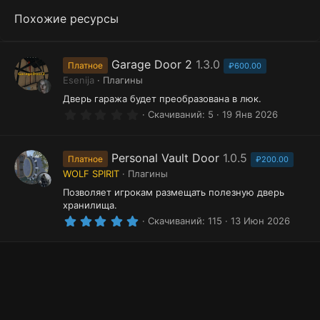
Похожие ресурсы
Garage Door 2
1.3.0
Платное
₽600.00
Esenija
Плагины
Дверь гаража будет преобразована в люк.
0
Скачиваний
5
19 Янв 2026
.
0
0
з
Personal Vault Door
1.0.5
Платное
₽200.00
в
WOLF SPIRIT
Плагины
ё
з
Позволяет игрокам размещать полезную дверь
д
хранилища.
5
Скачиваний
115
13 Июн 2026
.
0
0
з
в
ё
з
д