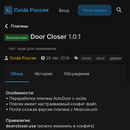
Oxide Россия
Вход
Регистрация
Плагины
Door Closer
1.0.1
Бесплатное
Нет прав для скачивания
А
Д
Т
Oxide Россия
29 Авг 2018
close
door
двери
в
а
е
т
т
г
Обзор
История
Обсуждение
о
а
и
р
с
о
з
Особенности:
д
• Переработка плагина AutoDoor с oxide.
а
• Плагин имеет настраиваемый конфиг-файл
н
• Почти схожая версия плагина с Moscow.ovh
и
я
Привилегия:
doorcloser.use
(можно изменить в конфиге)