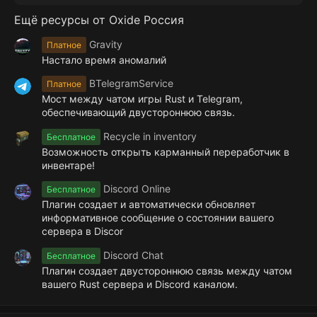
з
Ещё ресурсы от Oxide Россия
в
ё
з
Gravity
Платное
д
Настало время аномалий
BTelegramService
Платное
Мост между чатом игры Rust и Telegram,
обеспечивающий двустороннюю связь.
Recycle in inventory
Бесплатное
Возможность открыть карманный переработчик в
инвентаре!
Discord Online
Бесплатное
Плагин создает и автоматически обновляет
информативное сообщение о состоянии вашего
сервера в Discor
Discord Chat
Бесплатное
Плагин создает двустороннюю связь между чатом
вашего Rust сервера и Discord каналом.