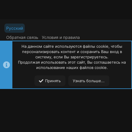
Русский
Обратная связь
Условия и правила
Политика конфиденциальности
Помощь
На данном сайте используются файлы cookie, чтобы
R
S
персонализировать контент и сохранить Ваш вход в
S
систему, если Вы зарегистрируетесь.
Продолжая использовать этот сайт, Вы соглашаетесь на
©
Oxide Россия
2015-2026
использование наших файлов cookie.
Сверху
Сниз
Принять
Узнать больше...
Форумы
Ресурсы
Пользователи
Меню