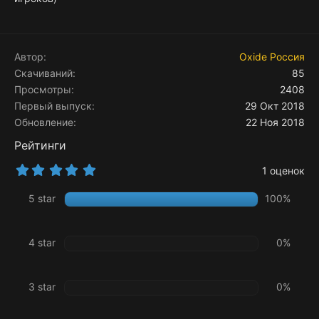
Автор
Oxide Россия
Скачиваний
85
Просмотры
2408
Первый выпуск
29 Окт 2018
Обновление
22 Ноя 2018
Рейтинги
5
1 оценок
.
0
5 star
100%
0
з
в
ё
4 star
0%
з
д
3 star
0%