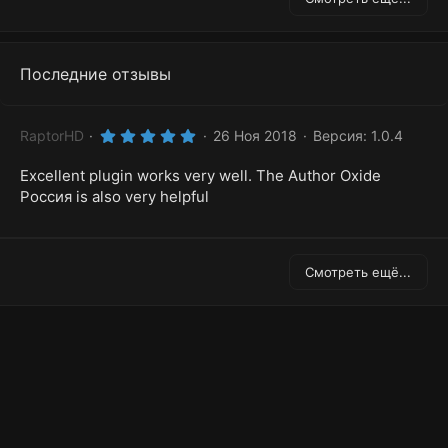
Последние отзывы
5
RaptorHD
26 Ноя 2018
Версия: 1.0.4
.
0
Excellent plugin works very well. The Author Oxide
0
з
Россия is also very helpful
в
ё
з
д
Смотреть ещё...