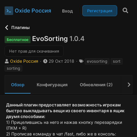
Oxide Россия
Вход
Регистрация
Плагины
EvoSorting
1.0.4
Бесплатное
Нет прав для скачивания
А
Д
Т
Oxide Россия
29 Окт 2018
evosorting
sort
в
а
е
sorting
т
т
г
о
а
и
р
с
Обзор
Конфигурация
Обновления (2)
Отзыв
о
з
д
Данный плагин предоставляет возможность игрокам
а
быстро выкладывать вещи из своего инвентаря в ящик
н
двумя способами:
и
1) Прицелившись на него и нажав кнопку перезарядки
я
(ПКМ + R)
2) Прописав команду в чат /fast, либо же в консоль: