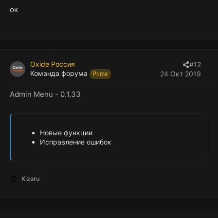
ок
Oxide Россия
#12
Команда форума
24 Окт 2019
Prime
Admin Menu
-
0.1.33
Новые функции
Исправление ошибок
Kizaru
Р
е
а
к
ц