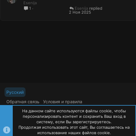
Esenija
Esenija
1
2 Ноя 2025
Русский
Обратная связь
Условия и правила
Политика конфиденциальности
Помощь
На данном сайте используются файлы cookie, чтобы
R
S
персонализировать контент и сохранить Ваш вход в
S
систему, если Вы зарегистрируетесь.
Продолжая использовать этот сайт, Вы соглашаетесь на
©
Oxide Россия
2015-2026
использование наших файлов cookie.
Сверху
Сниз