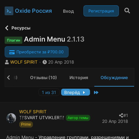
Oxide Россия
Вход
Регистрация
Ресурсы
Admin Menu
2.1.13
Плагин
Приобрести за ₽700.00
А
Д
WOLF SPIRIT
20 Апр 2018
в
а
т
т
ния (48)
Отзывы (10)
История
Обсуждение
о
а
р
н
т
а
Last
1 из 31
Вперёд
е
ч
м
а
ы
л
WOLF SPIRIT
а
#1
ᛉᚠSVART UTVIKLERᛉᚠ
Автор темы
20 Апр 2018
Prime
Admin Menu
- Управление группами, разрешениями и