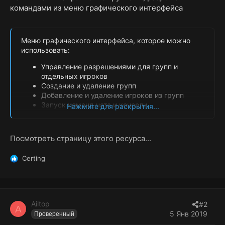
командами из меню графического интерфейса
Меню графического интерфейса, которое можно
использовать:
Управление разрешениями для групп и
отдельных игроков
Создание и удаление групп
Добавление и удаление игроков из групп
Запуск команд чата и консоли
Нажмите для раскрытия...
Предоставление игрокам предметов
Посмотреть страницу этого ресурса...
Certing
Р
е
а
к
ц
Ailtop
#2
и
A
5 Янв 2019
Проверенный
и