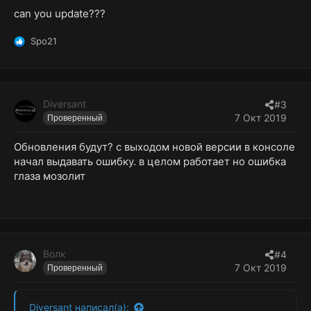
:
can you update???
Spo21
Р
е
а
к
ц
Diversant
#3
и
7 Окт 2019
Проверенный
и
:
Обновления будут? с выходом новой версии в консоле
начал выдавать ошибку. в целом работает но ошибка
глаза мозолит
Волк
#4
7 Окт 2019
Проверенный
Diversant написал(а):