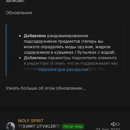
записью:
наполненные всевозможными вкусностями.
Контейнеры с добычей, которые обычно не должны
Обновления
быть разграблены. Для наилучшего опыта
установите масштаб...
Добавлено
рандомизированное
подсодержимое предметов (теперь вы
можете определить моды оружия, жидкое
содержимое в кувшинах / бутылках с водой)
Добавлены
параметры подконтента элемента
в редакторе (я знаю, что он поддерживает вас
на главной странице, это не ошибка, это
Нажмите для раскрытия...
функция)
Добавлен
/slwipe, который, если вы смотрите
на контейнер, принудительно сотрет его/
Узнать больше об этом обновлении...
сбросит таймер пополнения/восстановит
содержимое
Исправлен
поиск предметов в редакторе...
WOLF SPIRIT
#3
ᛉᚠSVART UTVIKLERᛉᚠ
Автор темы
23 Апр 2022