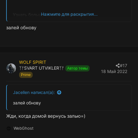
Нажмите для раскрытия...
Узнать больше об этом обновлении...
залей обнову
WOLF SPIRIT
#17
ᛉᚠSVART UTVIKLERᛉᚠ
Автор темы
18 Май 2022
Prime
Jacellen написал(а):
залей обнову
Жди, когда домой вернусь залью=)
WebGhost
Р
е