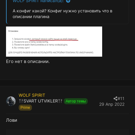
WOLF SPIRIT написал(а):
А конфиг какой? Конфиг нужно установить что в
описании плагина
Его нет в описании.
WOLF SPIRIT
#11
ᛉᚠSVART UTVIKLERᛉᚠ
Автор темы
29 Апр 2022
Prime
Лови