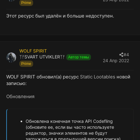
Prime
Этот ресурс был удалён и больше недоступен.
WOLF SPIRIT
#4
ᛉᚠSVART UTVIKLERᛉᚠ
Автор темы
24 Апр 2022
Prime
WOLF SPIRIT обновил(а) ресурс
Static Lootables
новой
записью:
Обновления
Обновлена конечная точка API Codefling
(обновите ее, если вы часто используете
редактор, значки элементов не будут
загружаться в предыдущей версии поиска)