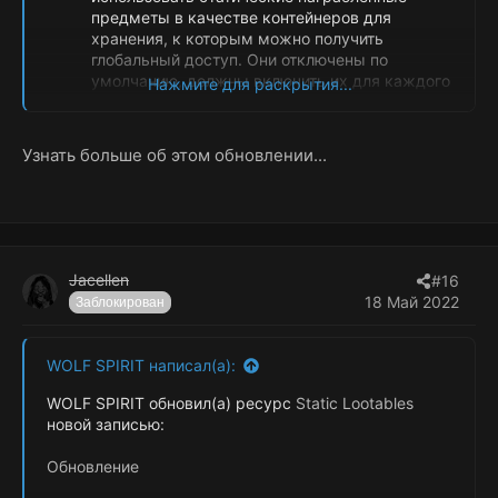
предметы в качестве контейнеров для
хранения, к которым можно получить
глобальный доступ. Они отключены по
умолчанию, должны включить их для каждого
Нажмите для раскрытия...
контейнера, который вы хотите, чтобы он был
постоянным. В контейнер могут входить
любые предметы.
ПРЕДУПРЕЖДЕНИЕ: Это
Узнать больше об этом обновлении...
экспериментальное введение этой функции,
используйте осторожно. Ничто не должно
ломаться, но если...
Jacellen
#16
18 Май 2022
Заблокирован
WOLF SPIRIT написал(а):
WOLF SPIRIT обновил(а) ресурс
Static Lootables
новой записью:
Обновление