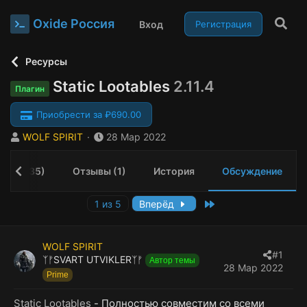
Oxide Россия
Вход
Регистрация
Ресурсы
Static Lootables
2.11.4
Плагин
Приобрести за ₽690.00
А
Д
WOLF SPIRIT
28 Мар 2022
в
а
т
т
ения (35)
Отзывы (1)
История
Обсуждение
о
а
р
н
т
а
Last
1 из 5
Вперёд
е
ч
м
а
ы
л
WOLF SPIRIT
а
#1
ᛉᚠSVART UTVIKLERᛉᚠ
Автор темы
28 Мар 2022
Prime
Static Lootables
- Полностью совместим со всеми