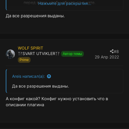
перед вами, чтобы общаться в чате.
Нажмите для раскрытия...
StaticLootables.editor
: позволяет игрокам с
правами доступа использовать команду
Да все разрешения выданы.
/sledit
, которая дает им возможность
создавать/обновлять/удалять предметы
добычи с помощью редактора.
WOLF SPIRIT
#8
ᛉᚠSVART UTVIKLERᛉᚠ
Автор темы
29 Апр 2022
Prime
Areis написал(а):
Да все разрешения выданы.
А конфиг какой? Конфиг нужно установить что в
описании плагина