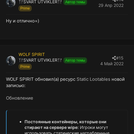
ᛉᚠSVART UTVIKLERᛉᚠ
Автор темы
29 Апр 2022
Prime
Ну и отлично=)
WOLF SPIRIT
#15
ᛉᚠSVART UTVIKLERᛉᚠ
Автор темы
4 Май 2022
Prime
WOLF SPIRIT обновил(а) ресурс
Static Lootables
новой
записью:
Обновление
Постоянные контейнеры, которые они
стирают на сервере wipe:
Игроки могут
использовать статические награбленные