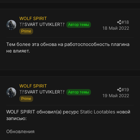
а
к
ц
WOLF SPIRIT
и
#18
ᛉᚠSVART UTVIKLERᛉᚠ
Автор темы
и
18 Май 2022
Prime
:
Тем более эта обнова на работоспособность плагина
не влияет.
WOLF SPIRIT
#19
ᛉᚠSVART UTVIKLERᛉᚠ
Автор темы
19 Май 2022
Prime
WOLF SPIRIT обновил(а) ресурс
Static Lootables
новой
записью:
Обновления