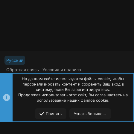
Русский
Обратная связь
Условия и правила
Политика конфиденциальности
Помощь
На данном сайте используются файлы cookie, чтобы
R
S
персонализировать контент и сохранить Ваш вход в
S
систему, если Вы зарегистрируетесь.
Продолжая использовать этот сайт, Вы соглашаетесь на
©
Oxide Россия
2015-2026
использование наших файлов cookie.
Сверху
Сниз
Принять
Узнать больше...
Форумы
Ресурсы
Пользователи
Меню