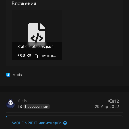
Вложения
StaticLootables.json
66.8 KB · Просмотры: 15
Areis
Р
е
а
к
ц
Areis
#12
и
ris
29 Апр 2022
Проверенный
и
:
WOLF SPIRIT написал(а):