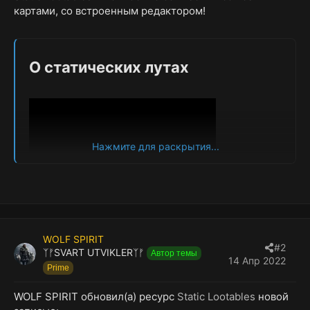
картами, со встроенным редактором!
О статических лутах​
Нажмите для раскрытия...
Вы когда-нибудь задумывались, почему в Rust так
WOLF SPIRIT
#2
много столов, туалетов, ящиков и даже стиральных
ᛉᚠSVART UTVIKLERᛉᚠ
Автор темы
14 Апр 2022
машин, но вы никогда не видели скрытых секретов
Prime
внутри? Теперь вы можете!
С помощью
Static Lootables
вы можете превратить
WOLF SPIRIT обновил(а) ресурс
Static Lootables
новой
эти скучные реквизиты в контейнеры с добычей,