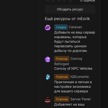
0 оценок
.
0
Обсудить ресурс
0
з
Ещё ресурсы от mEorik
в
ё
з
Caravan
Скидка
д
Добавьте на ваш сервер
караваны, которые
будут пытаться
перевозить ценную
добычу по дорогам.
Convoy
Платное
Reforged
Convoy of NPC Vehicles
IQEconomic
Платное
Практичная и легкая в
настройке экономика
для вашего сервера
Server Panel
Платное
Добавляет на ваш