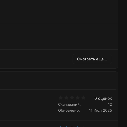
Смотреть ещё...
0
0 оценок
.
Скачиваний
12
0
0
Обновлено
11 Июл 2025
з
в
ё
з