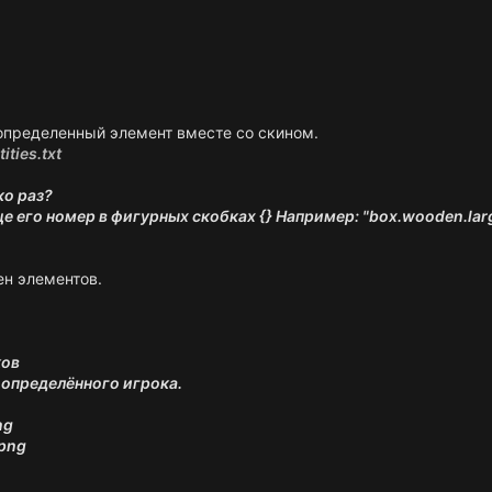
определенный элемент вместе со скином.
ities.txt
ко раз?
е его номер в фигурных скобках {} Например: "box.wooden.lar
ен элементов.
ков
 определённого игрока.