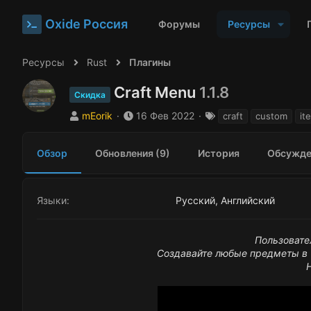
Oxide Россия
Форумы
Ресурсы
Ресурсы
Rust
Плагины
Craft Menu
1.1.8
Скидка
А
Д
Т
mEorik
16 Фев 2022
craft
custom
it
в
а
е
т
т
г
Обзор
Обновления (9)
История
Обсужде
о
а
и
р
с
о
з
Языки
Русский
Английский
д
а
н
Пользовате
и
Создавайте любые предметы в т
я