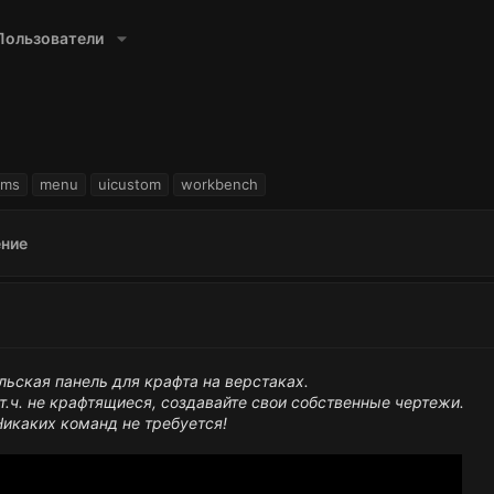
Пользователи
ems
menu
uicustom
workbench
ние
льская панель для крафта на верстаках.
.ч. не крафтящиеся, создавайте свои собственные чертежи.
Никаких команд не требуется!