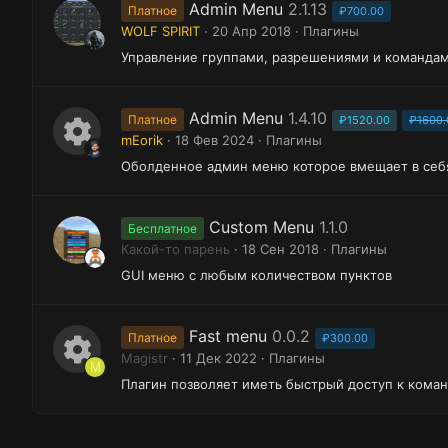
Admin Menu
2.1.13
Платное
₽700.00
WOLF SPIRIT
20 Апр 2018
Плагины
Управление группами, разрешениями и командам
Admin Menu
1.4.10
Платное
₽1520.00
₽1600.
mEorik
18 Фев 2024
Плагины
И
Оболденное админ меню которое вмещает в себя
к
о
Custom Menu
1.1.0
Бесплатное
н
Какой-то парень
18 Сен 2018
Плагины
к
GUI меню с любым количеством пунктов
а
р
Fast menu
0.0.2
Платное
₽300.00
Magistr
11 Дек 2022
Плагины
е
M
И
Плагин позволяет иметь быстрый доступ к коман
с
к
у
о