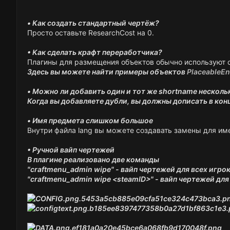
• Как создать стандартный чертёж?
Просто оставьте ResearchCost на 0.
• Как сделать крафт переработчика?
Плагины для размещения объектов обычно используют 
Здесь вы можете найти примеры объектов
PlaceableEnt
• Можно ли добавить один и тот же shortname несколь
Когда вы добавляете дубли, вы должны дописать в конц
• Имя предмета слишком большое
Внутри файла lang вы можете создавать замены для им
• Ручной вайп чертежей
В плагине реализовано две команды
"craftmenu_admin wipe" - вайп чертежей для всех игро
"craftmenu_admin wipe <steamID>" - вайп чертежей для