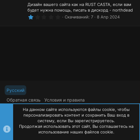
Дизайн вашего сайта как на RUST CASTA, если вам
будет нужна помощь, писать в дискорд - northdead
1
Скачиваний
7
8 Апр 2024
.
0
0
з
в
ё
з
д
Русский
Обратная связь
Условия и правила
Политика конфиденциальности
Помощь
На данном сайте используются файлы cookie, чтобы
R
S
персонализировать контент и сохранить Ваш вход в
S
систему, если Вы зарегистрируетесь.
Продолжая использовать этот сайт, Вы соглашаетесь на
©
Oxide Россия
2015-2026
использование наших файлов cookie.
Сверху
Сниз