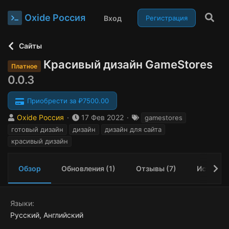
Oxide Россия
Вход
Регистрация
Сайты
Красивый дизайн GameStores
Платное
0.0.3
Приобрести за ₽7500.00
А
Д
Т
Oxide Россия
17 Фев 2022
gamestores
в
а
е
готовый дизайн
дизайн
дизайн для сайта
т
т
г
красивый дизайн
о
а
и
р
с
о
Обзор
Обновления (1)
Отзывы (7)
История
з
д
а
Языки
н
и
Русский
Английский
я