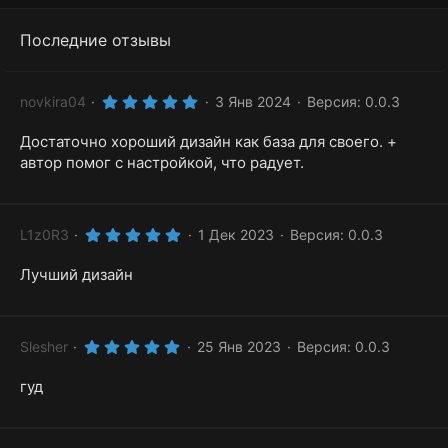
Последние отзывы
5
novkira04
3 Янв 2024
Версия: 0.0.3
.
0
Достаточно хороший дизайн как база для своего. +
0
з
автор помог с настройкой, что радует.
в
ё
з
д
5
L1z0R3
1 Дек 2023
Версия: 0.0.3
.
0
Лучший дизайн
0
з
в
ё
з
5
д
Slesher
25 Янв 2023
Версия: 0.0.3
.
0
гуд
0
з
в
ё
з