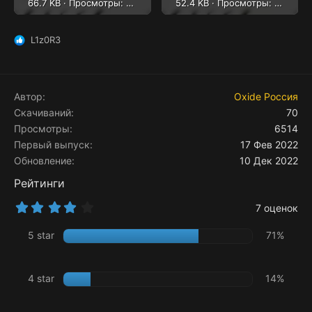
66.7 KB · Просмотры: 600
52.4 KB · Просмотры: 809
L1z0R3
Р
е
а
к
ц
Автор
Oxide Россия
и
Скачиваний
70
и
Просмотры
6514
:
Первый выпуск
17 Фев 2022
Обновление
10 Дек 2022
Рейтинги
4
7 оценок
.
2
5 star
71%
9
з
в
ё
4 star
14%
з
д