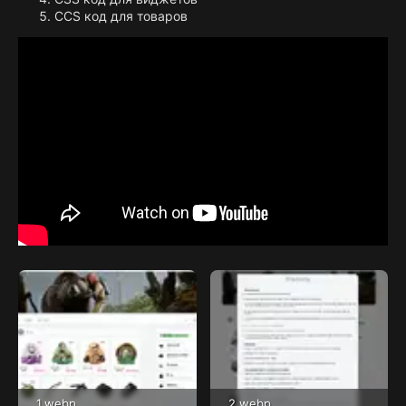
CCS код для товаров
1.webp
2.webp