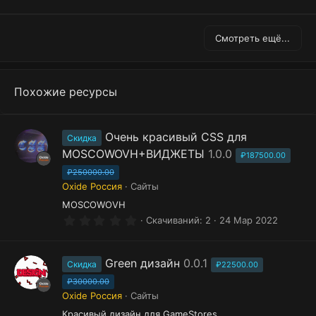
ё
з
д
Смотреть ещё...
Похожие ресурсы
Очень красивый CSS для
Скидка
MOSCOWOVH+ВИДЖЕТЫ
1.0.0
₽187500.00
₽250000.00
Oxide Россия
Сайты
MOSCOWOVH
0
Скачиваний
2
24 Мар 2022
.
0
0
з
Green дизайн
0.0.1
Скидка
₽22500.00
в
ё
₽30000.00
з
Oxide Россия
Сайты
д
Красивый дизайн для GameStores