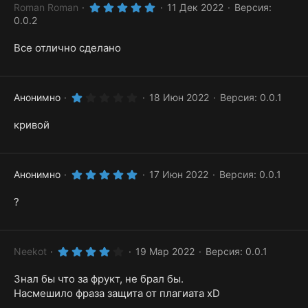
д
5
Roman Roman
11 Дек 2022
Версия:
.
0.0.2
0
0
з
Все отлично сделано
в
ё
з
д
1
Анонимно
18 Июн 2022
Версия: 0.0.1
.
0
кривой
0
з
в
ё
з
д
5
Анонимно
17 Июн 2022
Версия: 0.0.1
.
0
?
0
з
в
ё
з
4
д
Neekot
19 Мар 2022
Версия: 0.0.1
.
0
Знал бы что за фрукт, не брал бы.
0
з
Насмешило фраза защита от плагиата xD
в