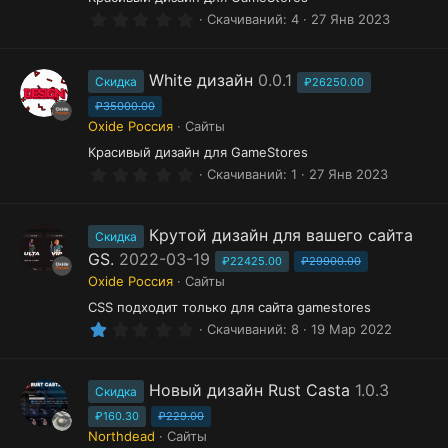
0
Скачиваний
4
27 Янв 2023
.
0
0
з
White дизайн
0.0.1
Скидка
₽26250.00
в
ё
₽35000.00
з
Oxide Россия
Сайты
д
Красивый дизайн для GameStores
0
Скачиваний
1
27 Янв 2023
.
0
0
з
Крутой дизайн для вашего сайта
Скидка
в
GS.
2022-03-19
ё
₽22425.00
₽29900.00
з
Oxide Россия
Сайты
д
CSS подходит только для сайта gamestores
1
Скачиваний
8
19 Мар 2022
.
0
0
з
Новый дизайн Rust Casta
1.0.3
Скидка
в
ё
₽160.30
₽229.00
з
Northdead
Сайты
д